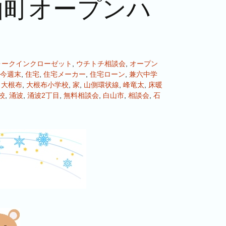
山町オープンハ
ォークインクローゼット
,
ウチトチ相談会
,
オープン
今週末
,
住宅
,
住宅メーカー
,
住宅ローン
,
兼六中学
,
大根布
,
大根布小学校
,
家
,
山側環状線
,
峰竜太
,
床暖
校
,
涌波
,
涌波2丁目
,
無料相談会
,
白山市
,
相談会
,
石