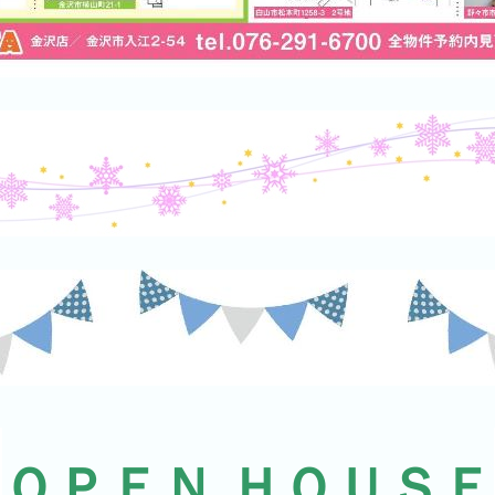
ＯＰＥＮ ＨＯＵＳＥ