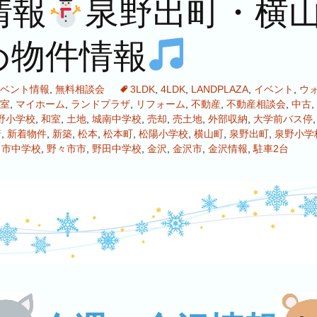
情報
泉野出町・横
め物件情報
ベント情報
,
無料相談会
3LDK
,
4LDK
,
LANDPLAZA
,
イベント
,
ウ
室
,
マイホーム
,
ランドプラザ
,
リフォーム
,
不動産
,
不動産相談会
,
中古
,
野小学校
,
和室
,
土地
,
城南中学校
,
売却
,
売土地
,
外部収納
,
大学前バス停
着
,
新着物件
,
新築
,
松本
,
松本町
,
松陽小学校
,
横山町
,
泉野出町
,
泉野小学
々市中学校
,
野々市市
,
野田中学校
,
金沢
,
金沢市
,
金沢情報
,
駐車2台