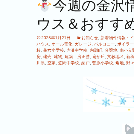
今週の金沢
ウス＆おすす
2025年1月21日
お知らせ
,
新着物件情報・イ
ハウス
,
オール電化
,
ガレージ
,
バルコニー
,
ボイラー
校
,
兼六小学校
,
内灘中学校
,
内灘町
,
分譲地
,
南小立
房
,
建売
,
建物
,
建築工房正勝
,
扇が丘
,
文教地区
,
新
川県
,
空家
,
笠間中学校
,
納戸
,
菅原小学校
,
角地
,
野