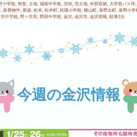
野小学校
,
和室
,
土地
,
城南中学校
,
売却
,
売土地
,
外部収納
,
大学前バス停
着
,
新着物件
,
新築
,
松本
,
松本町
,
松陽小学校
,
横山町
,
泉野出町
,
泉野小学
々市中学校
,
野々市市
,
野田中学校
,
金沢
,
金沢市
,
金沢情報
,
駐車2台
今週の金沢情報