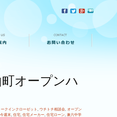
？
お問い合わせ
来店予約
買い取り査定
個人情報保護方針
山町オープンハ
ォークインクローゼット
,
ウチトチ相談会
,
オープン
今週末
,
住宅
,
住宅メーカー
,
住宅ローン
,
兼六中学