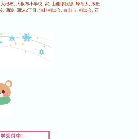
,
大根布
,
大根布小学校
,
家
,
山側環状線
,
峰竜太
,
床暖
校
,
涌波
,
涌波2丁目
,
無料相談会
,
白山市
,
相談会
,
石