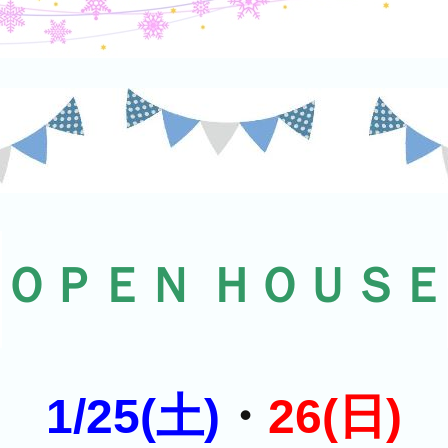
ＯＰＥＮ ＨＯＵＳＥ
1/25(土)
・
26(日)