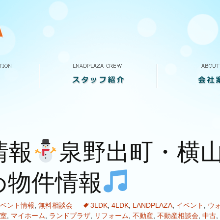
スタッフ紹介
VOICE
求人案内
ランドプラザって
会社概要
店舗案内
情報
泉野出町・横
め物件情報
ベント情報
,
無料相談会
3LDK
,
4LDK
,
LANDPLAZA
,
イベント
,
ウ
室
,
マイホーム
,
ランドプラザ
,
リフォーム
,
不動産
,
不動産相談会
,
中古
,