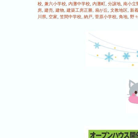
校
,
兼六小学校
,
内灘中学校
,
内灘町
,
分譲地
,
南小立
房
,
建売
,
建物
,
建築工房正勝
,
扇が丘
,
文教地区
,
新
川県
,
空家
,
笠間中学校
,
納戸
,
菅原小学校
,
角地
,
野