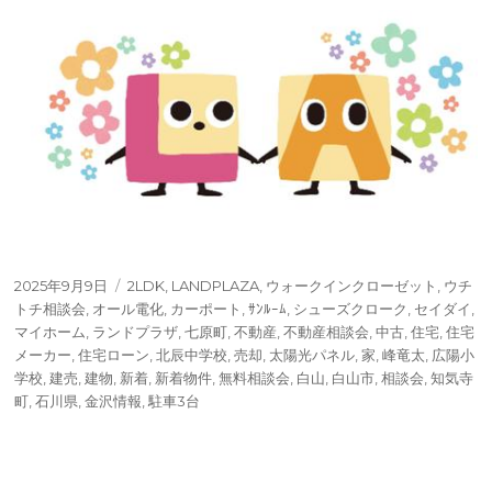
投
タ
2025年9月9日
2LDK
,
LANDPLAZA
,
ウォークインクローゼット
,
ウチ
稿
グ
トチ相談会
,
オール電化
,
カーポート
,
ｻﾝﾙｰﾑ
,
シューズクローク
,
セイダイ
,
日:
マイホーム
,
ランドプラザ
,
七原町
,
不動産
,
不動産相談会
,
中古
,
住宅
,
住宅
メーカー
,
住宅ローン
,
北辰中学校
,
売却
,
太陽光パネル
,
家
,
峰竜太
,
広陽小
学校
,
建売
,
建物
,
新着
,
新着物件
,
無料相談会
,
白山
,
白山市
,
相談会
,
知気寺
町
,
石川県
,
金沢情報
,
駐車3台