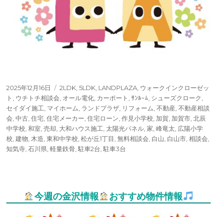
投
タ
2025年12月16日
2LDK
,
5LDK
,
LANDPLAZA
,
ウォークインクローゼッ
稿
グ
ト
,
ウチトチ相談会
,
オール電化
,
カーポート
,
ｻﾝﾙｰﾑ
,
シューズクローク
,
日:
セイダイ施工
,
マイホーム
,
ランドプラザ
,
リフォーム
,
不動産
,
不動産相談
会
,
中古
,
住宅
,
住宅メーカー
,
住宅ローン
,
作見小学校
,
加賀
,
加賀市
,
北辰
中学校
,
和室
,
売却
,
大和ハウス施工
,
太陽光パネル
,
家
,
峰竜太
,
広陽小学
校
,
建物
,
木造
,
東和中学校
,
松が丘1丁目
,
無料相談会
,
白山
,
白山市
,
相談会
,
知気寺
,
石川県
,
軽量鉄骨
,
駐車2台
,
駐車3台
今週の金沢情報
おすすめ物件情報