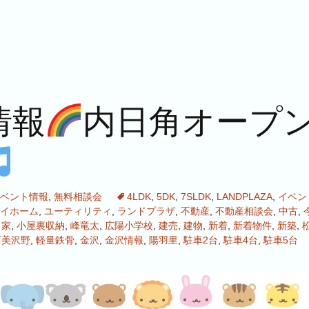
情報
内日角オープ
ベント情報
,
無料相談会
4LDK
,
5DK
,
7SLDK
,
LANDPLAZA
,
イベン
イホーム
,
ユーティリティ
,
ランドプラザ
,
不動産
,
不動産相談会
,
中古
,
,
家
,
小屋裏収納
,
峰竜太
,
広陽小学校
,
建売
,
建物
,
新着
,
新着物件
,
新築
,
西美沢野
,
軽量鉄骨
,
金沢
,
金沢情報
,
陽羽里
,
駐車2台
,
駐車4台
,
駐車5台