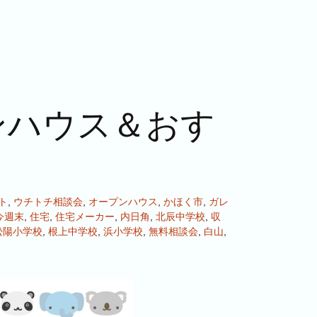
ンハウス＆おす
ト
,
ウチトチ相談会
,
オープンハウス
,
かほく市
,
ガレ
今週末
,
住宅
,
住宅メーカー
,
内日角
,
北辰中学校
,
収
松陽小学校
,
根上中学校
,
浜小学校
,
無料相談会
,
白山
,