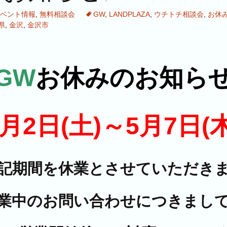
ベント情報
,
無料相談会
GW
,
LANDPLAZA
,
ウチトチ相談会
,
お休
県
,
金沢
,
金沢市
GW
お休みのお知ら
5月2日(土)～5月7日(木
記期間を休業とさせていただき
業中のお問い合わせにつきまし