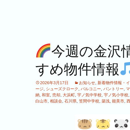
今週の金沢
すめ物件情報
2026年3月17日
お知らせ
,
新着物件情報・イ
ージ
,
シューズクローク
,
バルコニー
,
パントリー
,
マ
納
,
和室
,
売却
,
大浜町
,
宇ノ気中学校
,
宇ノ気小学校
白山市
,
相談会
,
石川県
,
笠間中学校
,
築浅
,
能美市
,