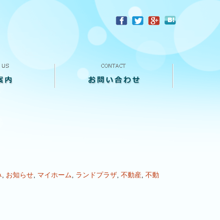
？
お問い合わせ
来店予約
買い取り査定
個人情報保護方針
み
,
お知らせ
,
マイホーム
,
ランドプラザ
,
不動産
,
不動