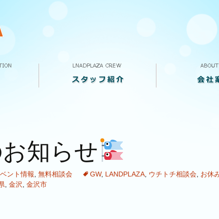
スタッフ紹介
VOICE
求人案内
ランドプラザって
会社概要
店舗案内
のお知らせ
ベント情報
,
無料相談会
GW
,
LANDPLAZA
,
ウチトチ相談会
,
お休
県
,
金沢
,
金沢市