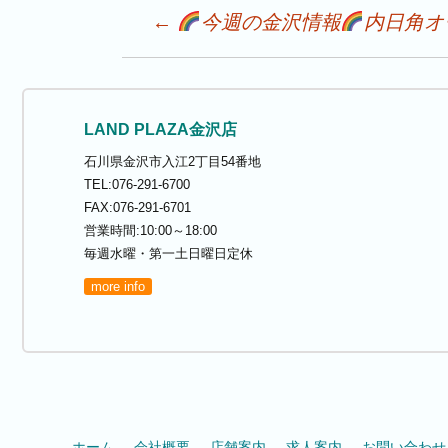
Post
←
今週の金沢情報
内日角オ
navigation
LAND PLAZA金沢店
石川県金沢市入江2丁目54番地
TEL:076-291-6700
FAX:076-291-6701
営業時間:10:00～18:00
毎週水曜・第一土日曜日定休
more info
ホーム
会社概要
店舗案内
求人案内
お問い合わせ