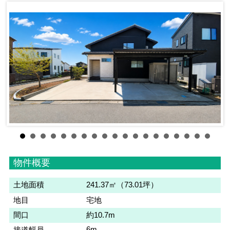
物件概要
土地面積
241.37㎡（73.01坪）
地目
宅地
間口
約10.7m
6m
接道幅員