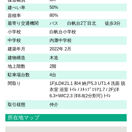
50%
建ぺい率
80%
容積率
最寄り交通機関
バス 白帆台2丁目北 徒歩3分
小学校
白帆台小学校
中学校
内灘中学校
建築年月
2022年 2月
建物構造
木造
地上階数
2階
駐車場台数
4台
間取り
1F)LDK21.1 和4 納戸5.3 UT1.4 洗面 脱
衣室 浴室 ﾄｲﾚ / ｽｷｯﾌﾟｴﾘｱ1.7 / 2F)洋
6.3+WIC2.3 洋8.8(2分割可) ﾄｲﾚ
取引様態
仲介
所在地マップ