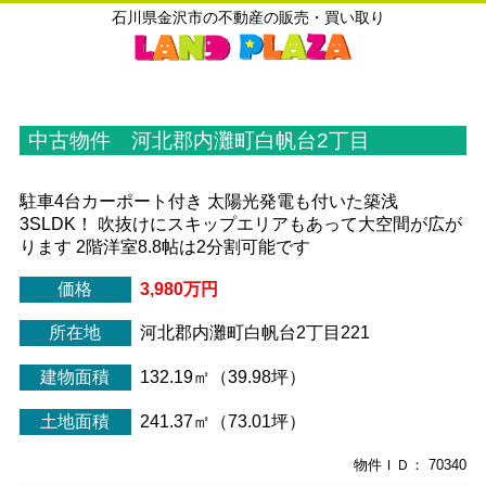
石川県金沢市の不動産の販売・買い取り
中古物件 河北郡内灘町白帆台2丁目
駐車4台カーポート付き 太陽光発電も付いた築浅
3SLDK！ 吹抜けにスキップエリアもあって大空間が広が
ります 2階洋室8.8帖は2分割可能です
価格
3,980万円
所在地
河北郡内灘町白帆台2丁目221
建物面積
132.19㎡（39.98坪）
土地面積
241.37㎡（73.01坪）
物件ＩＤ： 70340