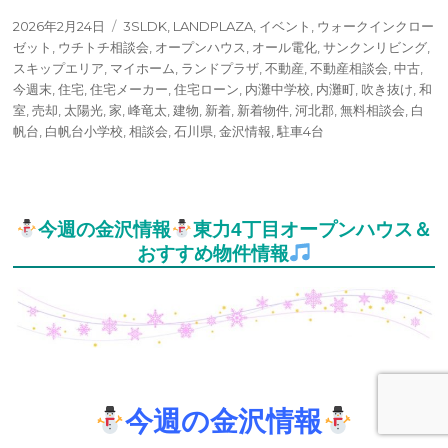
投
タ
2026年2月24日
3SLDK
,
LANDPLAZA
,
イベント
,
ウォークインクロー
稿
グ
ゼット
,
ウチトチ相談会
,
オープンハウス
,
オール電化
,
サンクンリビング
,
日:
スキップエリア
,
マイホーム
,
ランドプラザ
,
不動産
,
不動産相談会
,
中古
,
今週末
,
住宅
,
住宅メーカー
,
住宅ローン
,
内灘中学校
,
内灘町
,
吹き抜け
,
和
室
,
売却
,
太陽光
,
家
,
峰竜太
,
建物
,
新着
,
新着物件
,
河北郡
,
無料相談会
,
白
帆台
,
白帆台小学校
,
相談会
,
石川県
,
金沢情報
,
駐車4台
今週の金沢情報
東力4丁目オープンハウス＆
おすすめ物件情報
今週の金沢情報