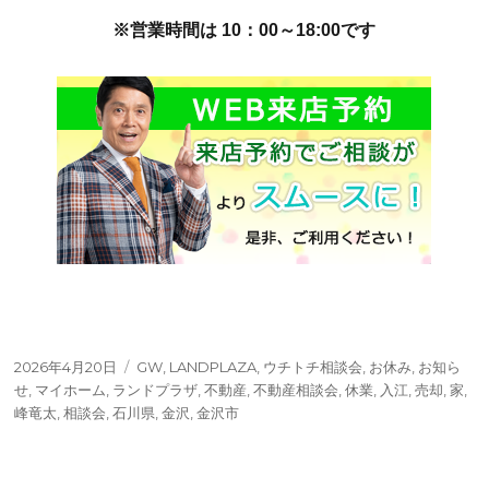
※営業時間は 10：00～18:00です
投
タ
2026年4月20日
GW
,
LANDPLAZA
,
ウチトチ相談会
,
お休み
,
お知ら
稿
グ
せ
,
マイホーム
,
ランドプラザ
,
不動産
,
不動産相談会
,
休業
,
入江
,
売却
,
家
,
日:
峰竜太
,
相談会
,
石川県
,
金沢
,
金沢市