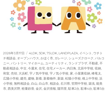
投
タ
2026年3月17日
4LDK
,
5DK
,
7SLDK
,
LANDPLAZA
,
イベント
,
ウチト
稿
グ
チ相談会
,
オープンハウス
,
かほく市
,
ガレージ
,
シューズクローク
,
バルコ
日:
ニー
,
パントリー
,
マイホーム
,
ユーティリティ
,
ランドプラザ
,
不動産
,
不
動産相談会
,
中古
,
今週末
,
住宅
,
住宅メーカー
,
内日角
,
北辰中学校
,
収納
,
和室
,
売却
,
大浜町
,
宇ノ気中学校
,
宇ノ気小学校
,
家
,
小屋裏収納
,
峰竜太
,
広陽小学校
,
建売
,
建物
,
新着
,
新着物件
,
新築
,
松陽小学校
,
根上中学校
,
浜
小学校
,
無料相談会
,
白山
,
白山市
,
相談会
,
石川県
,
笠間中学校
,
築浅
,
能美
市
,
西美沢野
,
軽量鉄骨
,
金沢
,
金沢情報
,
陽羽里
,
駐車2台
,
駐車4台
,
駐車5台