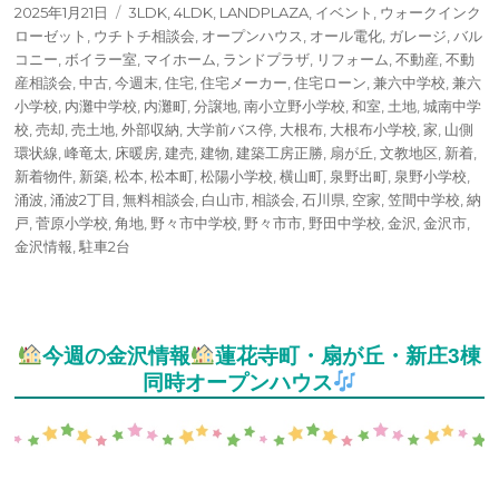
投
タ
2025年1月21日
3LDK
,
4LDK
,
LANDPLAZA
,
イベント
,
ウォークインク
稿
グ
ローゼット
,
ウチトチ相談会
,
オープンハウス
,
オール電化
,
ガレージ
,
バル
日:
コニー
,
ボイラー室
,
マイホーム
,
ランドプラザ
,
リフォーム
,
不動産
,
不動
産相談会
,
中古
,
今週末
,
住宅
,
住宅メーカー
,
住宅ローン
,
兼六中学校
,
兼六
小学校
,
内灘中学校
,
内灘町
,
分譲地
,
南小立野小学校
,
和室
,
土地
,
城南中学
校
,
売却
,
売土地
,
外部収納
,
大学前バス停
,
大根布
,
大根布小学校
,
家
,
山側
環状線
,
峰竜太
,
床暖房
,
建売
,
建物
,
建築工房正勝
,
扇が丘
,
文教地区
,
新着
,
新着物件
,
新築
,
松本
,
松本町
,
松陽小学校
,
横山町
,
泉野出町
,
泉野小学校
,
涌波
,
涌波2丁目
,
無料相談会
,
白山市
,
相談会
,
石川県
,
空家
,
笠間中学校
,
納
戸
,
菅原小学校
,
角地
,
野々市中学校
,
野々市市
,
野田中学校
,
金沢
,
金沢市
,
金沢情報
,
駐車2台
今週の金沢情報
蓮花寺町・扇が丘・新庄3棟
同時オープンハウス