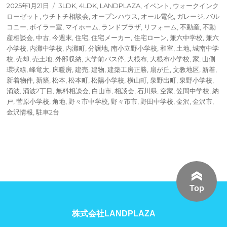
投
タ
2025年1月21日
3LDK
,
4LDK
,
LANDPLAZA
,
イベント
,
ウォークインク
稿
グ
ローゼット
,
ウチトチ相談会
,
オープンハウス
,
オール電化
,
ガレージ
,
バル
日:
コニー
,
ボイラー室
,
マイホーム
,
ランドプラザ
,
リフォーム
,
不動産
,
不動
産相談会
,
中古
,
今週末
,
住宅
,
住宅メーカー
,
住宅ローン
,
兼六中学校
,
兼六
小学校
,
内灘中学校
,
内灘町
,
分譲地
,
南小立野小学校
,
和室
,
土地
,
城南中学
校
,
売却
,
売土地
,
外部収納
,
大学前バス停
,
大根布
,
大根布小学校
,
家
,
山側
環状線
,
峰竜太
,
床暖房
,
建売
,
建物
,
建築工房正勝
,
扇が丘
,
文教地区
,
新着
,
新着物件
,
新築
,
松本
,
松本町
,
松陽小学校
,
横山町
,
泉野出町
,
泉野小学校
,
涌波
,
涌波2丁目
,
無料相談会
,
白山市
,
相談会
,
石川県
,
空家
,
笠間中学校
,
納
戸
,
菅原小学校
,
角地
,
野々市中学校
,
野々市市
,
野田中学校
,
金沢
,
金沢市
,
金沢情報
,
駐車2台
Top
株式会社LANDPLAZA