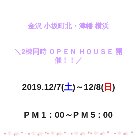
金沢 小坂町北・津幡 横浜
＼2棟同時 ＯＰＥＮ ＨＯＵＳＥ 開
催！！／
2019.12/7(
土
)～12/8(
日
)
P M 1：00～P M 5 : 00