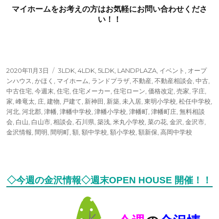
マイホームをお考えの方はお気軽にお問い合わせくださ
い！！
投
タ
2020年11月3日
3LDK
,
4LDK
,
5LDK
,
LANDPLAZA
,
イベント
,
オープ
稿
グ
ンハウス
,
かほく
,
マイホーム
,
ランドプラザ
,
不動産
,
不動産相談会
,
中古
,
日:
中古住宅
,
今週末
,
住宅
,
住宅メーカー
,
住宅ローン
,
価格改定
,
売家
,
字庄
,
家
,
峰竜太
,
庄
,
建物
,
戸建て
,
新神田
,
新築
,
未入居
,
東明小学校
,
松任中学校
,
河北
,
河北郡
,
津幡
,
津幡中学校
,
津幡小学校
,
津幡町
,
津幡町庄
,
無料相談
会
,
白山
,
白山市
,
相談会
,
石川県
,
築浅
,
米丸小学校
,
菜の花
,
金沢
,
金沢市
,
金沢情報
,
間明
,
間明町
,
額
,
額中学校
,
額小学校
,
額新保
,
高岡中学校
◇今週の金沢情報◇週末OPEN HOUSE 開催！！