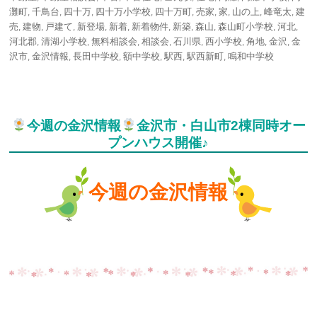
灘町
,
千鳥台
,
四十万
,
四十万小学校
,
四十万町
,
売家
,
家
,
山の上
,
峰竜太
,
建
売
,
建物
,
戸建て
,
新登場
,
新着
,
新着物件
,
新築
,
森山
,
森山町小学校
,
河北
,
河北郡
,
清湖小学校
,
無料相談会
,
相談会
,
石川県
,
西小学校
,
角地
,
金沢
,
金
沢市
,
金沢情報
,
長田中学校
,
額中学校
,
駅西
,
駅西新町
,
鳴和中学校
今週の金沢情報
金沢市・白山市2棟同時オー
プンハウス開催♪
今週の金沢情報