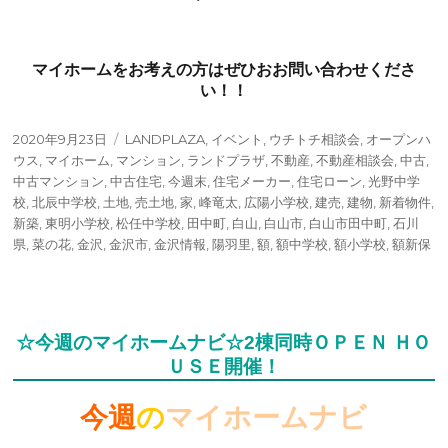
マイホームをお考えの方はぜひおお問い合わせくださ
い！！
投
タ
2020年9月23日
LANDPLAZA
,
イベント
,
ウチトチ相談会
,
オープンハ
稿
グ
ウス
,
マイホーム
,
マンション
,
ランドプラザ
,
不動産
,
不動産相談会
,
中古
,
日:
中古マンション
,
中古住宅
,
今週末
,
住宅メーカー
,
住宅ローン
,
光野中学
校
,
北辰中学校
,
土地
,
売土地
,
家
,
峰竜太
,
広陽小学校
,
建売
,
建物
,
新着物件
,
新築
,
東明小学校
,
松任中学校
,
田中町
,
白山
,
白山市
,
白山市田中町
,
石川
県
,
菜の花
,
金沢
,
金沢市
,
金沢情報
,
陽羽里
,
額
,
額中学校
,
額小学校
,
額新保
☆今週のマイホームナビ☆2棟同時ＯＰＥＮ ＨＯ
ＵＳＥ開催！
今週
の
マイホームナビ