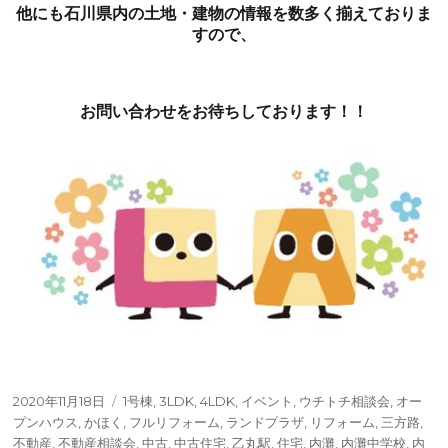
他にも石川県内の土地・建物の情報を数多く揃えておりま
すので、
お問い合わせをお待ちしております！！
投
タ
2020年11月18日
1号棟
,
3LDK
,
4LDK
,
イベント
,
ウチトチ相談会
,
オー
稿
グ
プンハウス
,
かほく
,
フルリフォーム
,
ランドプラザ
,
リフォーム
,
三方路
,
日:
不動産
,
不動産相談会
,
中古
,
中古住宅
,
乙丸駅
,
住宅
,
内灘
,
内灘中学校
,
内