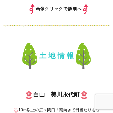
画像クリックで詳細へ
土 地 情 報
白山 美川永代町
10ｍ以上の広々間口！南向きで日当たりも◎