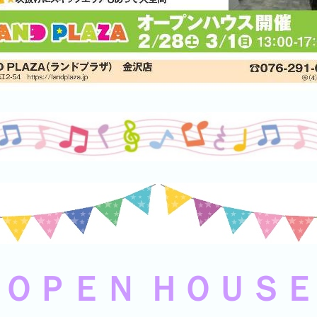
ＯＰＥＮ ＨＯＵＳＥ