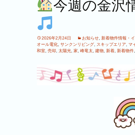
今週の金沢
2026年2月24日
お知らせ
,
新着物件情報・イ
オール電化
,
サンクンリビング
,
スキップエリア
,
マ
和室
,
売却
,
太陽光
,
家
,
峰竜太
,
建物
,
新着
,
新着物件