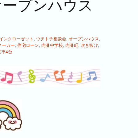
オープンハウス
インクローゼット
,
ウチトチ相談会
,
オープンハウス
,
メーカー
,
住宅ローン
,
内灘中学校
,
内灘町
,
吹き抜け
,
駐車4台