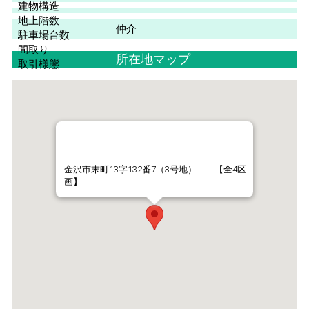
建物構造
地上階数
仲介
駐車場台数
間取り
所在地マップ
取引様態
金沢市末町13字132番7（3号地） 【全4区
画】