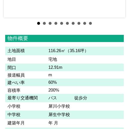
物件概要
土地面積
116.26㎡（35.16坪）
地目
宅地
12.91m
間口
m
接道幅員
60%
建ぺい率
200%
容積率
最寄り交通機関
バス 徒歩分
小学校
犀川小学校
中学校
犀生中学校
建築年月
年 月