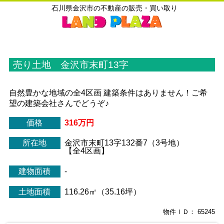
石川県金沢市の不動産の販売・買い取り
売り土地 金沢市末町13字
自然豊かな地域の全4区画 建築条件はありません！ご希
望の建築会社さんでどうぞ♪
価格
316万円
所在地
金沢市末町13字132番7（3号地）
【全4区画】
建物面積
-
土地面積
116.26㎡（35.16坪）
物件ＩＤ： 65245