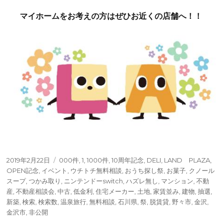
マイホームをお考えの方はぜひお近くの店舗へ！！
投
タ
2019年2月22日
000件
,
1
,
1000件
,
10周年記念
,
DELI
,
LAND PLAZA
,
稿
グ
OPEN記念
,
イベント
,
ウチトチ無料相談
,
おうち探し祭
,
お菓子
,
クノール
日:
スープ
,
つかみ取り
,
ニンテンドーswitch
,
ハズレ無し
,
マンション
,
不動
産
,
不動産相談会
,
中古
,
低金利
,
住宅メーカー
,
土地
,
家賃並み
,
建物
,
抽選
,
新築
,
検索
,
検索数
,
温泉旅行
,
無料相談
,
石川県
,
祭
,
脱賃貸
,
野々市
,
金沢
,
金沢市
,
非公開