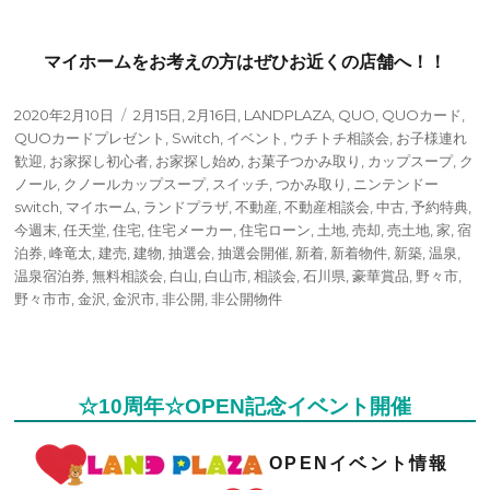
マイホームをお考えの方はぜひお近くの店舗へ！！
投
タ
2020年2月10日
2月15日
,
2月16日
,
LANDPLAZA
,
QUO
,
QUOカード
,
稿
グ
QUOカードプレゼント
,
Switch
,
イベント
,
ウチトチ相談会
,
お子様連れ
日:
歓迎
,
お家探し初心者
,
お家探し始め
,
お菓子つかみ取り
,
カップスープ
,
ク
ノール
,
クノールカップスープ
,
スイッチ
,
つかみ取り
,
ニンテンドー
switch
,
マイホーム
,
ランドプラザ
,
不動産
,
不動産相談会
,
中古
,
予約特典
,
今週末
,
任天堂
,
住宅
,
住宅メーカー
,
住宅ローン
,
土地
,
売却
,
売土地
,
家
,
宿
泊券
,
峰竜太
,
建売
,
建物
,
抽選会
,
抽選会開催
,
新着
,
新着物件
,
新築
,
温泉
,
温泉宿泊券
,
無料相談会
,
白山
,
白山市
,
相談会
,
石川県
,
豪華賞品
,
野々市
,
野々市市
,
金沢
,
金沢市
,
非公開
,
非公開物件
☆10周年☆OPEN記念イベント開催
OPENイベント情報