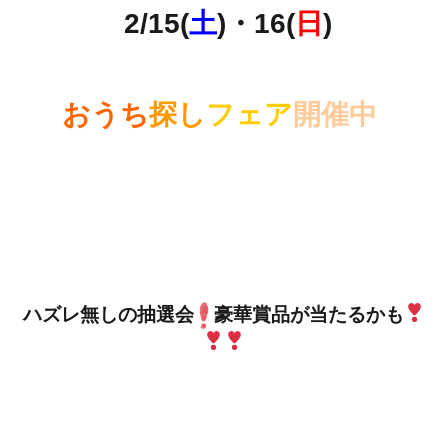
2/15(
土
)・16(
日
)
おうち
探し
フェア
開催中
ハズレ無しの抽選会
豪華賞品が当たるかも