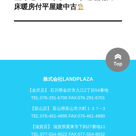
ー
の
床暖房付平屋建中古
シ
投
稿:
ョ
ン
Top
株式会社LANDPLAZA
【金沢店】 石川県金沢市入江2丁目54番地
TEL:076-291-6700 FAX:076-291-6701
【富山店】 富山県富山市大町１３７−３
TEL:076-461-4895 FAX:076-461-4880
【滋賀店】 滋賀県栗東市下鈎27番地11
TEL:077-554-8022 FAX:077-554-8032