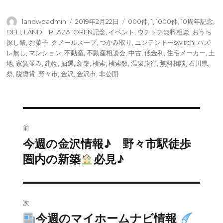
投
投
タ
landwpadmin
2019年2月22日
000件
,
1
,
1000件
,
10周年記念
,
稿
稿
グ
DELI
,
LAND PLAZA
,
OPEN記念
,
イベント
,
ウチトチ無料相談
,
おうち
者
日:
探し祭
,
お菓子
,
クノールスープ
,
つかみ取り
,
ニンテンドーswitch
,
ハズ
レ無し
,
マンション
,
不動産
,
不動産相談会
,
中古
,
低金利
,
住宅メーカー
,
土
地
,
家賃並み
,
建物
,
抽選
,
新築
,
検索
,
検索数
,
温泉旅行
,
無料相談
,
石川県
,
祭
,
脱賃貸
,
野々市
,
金沢
,
金沢市
,
非公開
投
前
稿
今週の金沢情報♪ 野々市駅徒歩
前
の
圏内の新築
必見♪
ナ
投
ビ
稿:
ゲ
次
今週のマイホームナビ情報
次