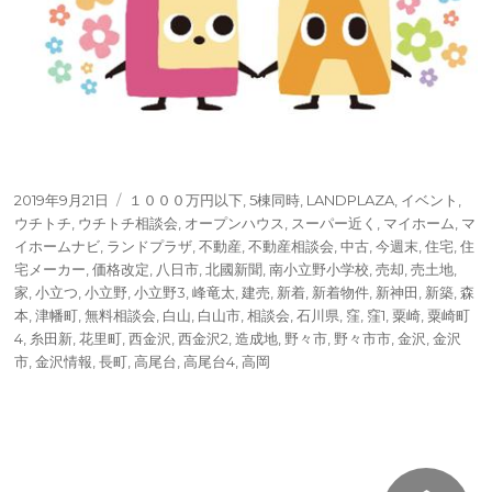
投
タ
2019年9月21日
１０００万円以下
,
5棟同時
,
LANDPLAZA
,
イベント
,
稿
グ
ウチトチ
,
ウチトチ相談会
,
オープンハウス
,
スーパー近く
,
マイホーム
,
マ
日:
イホームナビ
,
ランドプラザ
,
不動産
,
不動産相談会
,
中古
,
今週末
,
住宅
,
住
宅メーカー
,
価格改定
,
八日市
,
北國新聞
,
南小立野小学校
,
売却
,
売土地
,
家
,
小立つ
,
小立野
,
小立野3
,
峰竜太
,
建売
,
新着
,
新着物件
,
新神田
,
新築
,
森
本
,
津幡町
,
無料相談会
,
白山
,
白山市
,
相談会
,
石川県
,
窪
,
窪1
,
粟崎
,
粟崎町
4
,
糸田新
,
花里町
,
西金沢
,
西金沢2
,
造成地
,
野々市
,
野々市市
,
金沢
,
金沢
市
,
金沢情報
,
長町
,
高尾台
,
高尾台4
,
高岡