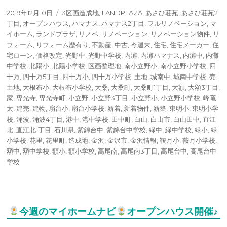
投
タ
2019年12月10日
3区画造成地
,
LANDPLAZA
,
あさひ荘苑
,
あさひ荘苑2
稿
グ
丁目
,
オープンハウス
,
ハマナス
,
ハマナス2丁目
,
フルリノベーション
,
マ
日:
イホーム
,
ランドプラザ
,
リノベ
,
リノベーション
,
リノベーション物件
,
リ
フォーム
,
リフォーム歴有り
,
不動産
,
中古
,
今週末
,
住宅
,
住宅メーカー
,
住
宅ローン
,
価格改定
,
光野中
,
光野中学校
,
内灘
,
内灘ハマナス
,
内灘中
,
内灘
中学校
,
北陽小
,
北陽小学校
,
区画整理地
,
南小立野小
,
南小立野小学校
,
四
十万
,
四十万5丁目
,
四十万小
,
四十万小学校
,
土地
,
城南中
,
城南中学校
,
売
土地
,
大根布小
,
大根布小学校
,
大桑
,
大桑町
,
大桑町1丁目
,
大額
,
大額3丁目
,
家
,
専光寺
,
専光寺町
,
小立野
,
小立野3丁目
,
小立野小
,
小立野小学校
,
峰竜
太
,
建売
,
建物
,
扇台小
,
扇台小学校
,
新着
,
新着物件
,
新築
,
東明小
,
東明小学
校
,
涌波
,
涌波4丁目
,
港中
,
港中学校
,
田中町
,
白山
,
白山市
,
白山田中
,
直江
北
,
直江北1丁目
,
石川県
,
紫錦台中
,
紫錦台中学校
,
緑中
,
緑中学校
,
緑小
,
緑
小学校
,
花里
,
花里町
,
造成地
,
金沢
,
金沢市
,
金沢情報
,
鞍月小
,
鞍月小学校
,
額中
,
額中学校
,
額小
,
額小学校
,
高尾南
,
高尾南3丁目
,
高尾台中
,
高尾台中
学校
今週のマイホームナビ
オープンハウス開催♪