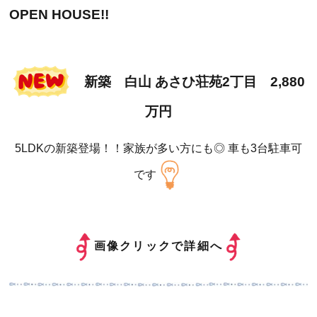
OPEN HOUSE!!
新築 白山 あさひ荘苑2丁目 2,880
万円
5LDKの新築登場！！家族が多い方にも◎ 車も3台駐車可
です
画像クリックで詳細へ