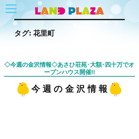
タグ:
花里町
◇今週の金沢情報◇あさひ荘苑･大額･四十万でオ
ープンハウス開催!!
今 週 の 金 沢 情 報