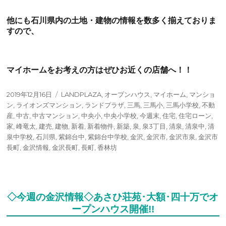
他にも石川県内の土地・建物の情報を数多く揃えておりま
すので、
マイホームをお考えの方はぜひお近くの店舗へ！！
投
タ
2019年12月16日
LANDPLAZA
,
オープンハウス
,
マイホーム
,
マンショ
稿
グ
ン
,
ライオンズマンション
,
ランドプラザ
,
三馬
,
三馬小
,
三馬小学校
,
不動
日:
産
,
中古
,
中古マンション
,
中央小
,
中央小学校
,
今週末
,
住宅
,
住宅ローン
,
家
,
峰竜太
,
建売
,
建物
,
新着
,
新着物件
,
新築
,
泉
,
泉3丁目
,
清泉
,
清泉中
,
清
泉中学校
,
石川県
,
紫錦台中
,
紫錦台中学校
,
金沢
,
金沢市
,
金沢市泉
,
金沢市
長町
,
金沢情報
,
金沢長町
,
長町
,
香林坊
◇今週の金沢情報◇あさひ荘苑･大額･四十万でオ
ープンハウス開催!!