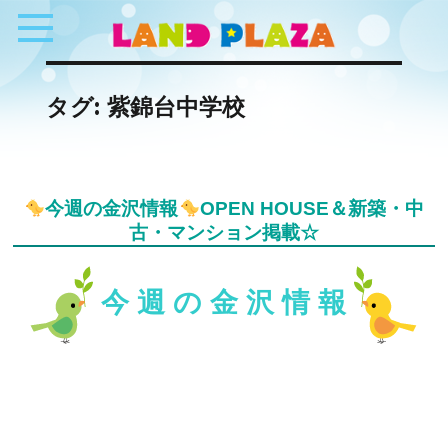
タグ:
紫錦台中学校
今週の金沢情報
OPEN HOUSE＆新築・中
古・マンション掲載☆
今 週 の 金 沢 情 報