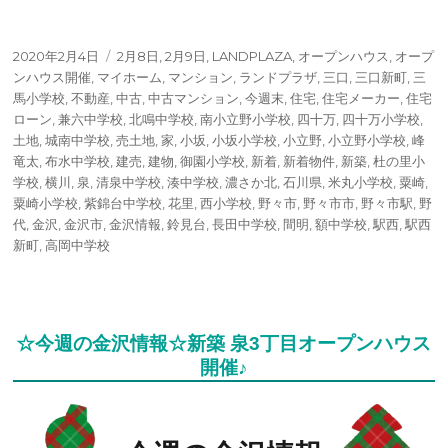
投
タ
2020年2月4日
2月8日
,
2月9日
,
LANDPLAZA
,
オープンハウス
,
オープ
稿
グ
ンハウス開催
,
マイホーム
,
マンション
,
ランドプラザ
,
三口
,
三口新町
,
三
日:
馬小学校
,
不動産
,
中古
,
中古マンション
,
今週末
,
住宅
,
住宅メーカー
,
住宅
ローン
,
兼六中学校
,
北鳴中学校
,
南小立野小学校
,
四十万
,
四十万小学校
,
土地
,
城南中学校
,
売土地
,
家
,
小坂
,
小坂小学校
,
小立野
,
小立野小学校
,
峰
竜太
,
布水中学校
,
建売
,
建物
,
御園小学校
,
新着
,
新着物件
,
新築
,
杜の里小
学校
,
横川
,
泉
,
清泉中学校
,
湊中学校
,
濃さか北
,
石川県
,
米丸小学校
,
粟崎
,
粟崎小学校
,
紫錦台中学校
,
花里
,
西小学校
,
野々市
,
野々市市
,
野々市駅
,
野
代
,
金沢
,
金沢市
,
金沢情報
,
鈴見台
,
長田中学校
,
間明
,
額中学校
,
駅西
,
駅西
新町
,
高岡中学校
☆今週の金沢情報☆新築 泉3丁目オープンハウス
開催♪