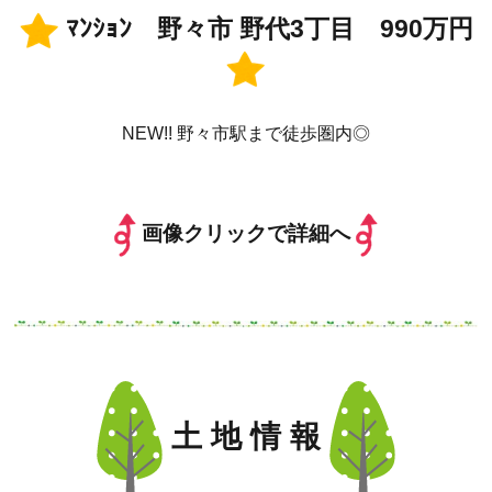
ﾏﾝｼｮﾝ 野々市 野代3丁目 990万円
NEW!! 野々市駅まで徒歩圏内◎
画像クリックで詳細へ
土 地 情 報