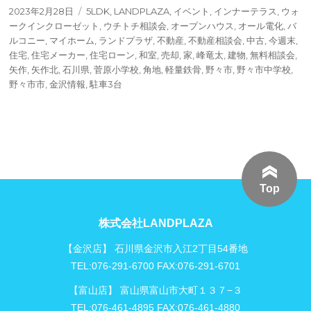
投
タ
2023年2月28日
5LDK
,
LANDPLAZA
,
イベント
,
インナーテラス
,
ウォ
稿
グ
ークインクローゼット
,
ウチトチ相談会
,
オープンハウス
,
オール電化
,
バ
日:
ルコニー
,
マイホーム
,
ランドプラザ
,
不動産
,
不動産相談会
,
中古
,
今週末
,
住宅
,
住宅メーカー
,
住宅ローン
,
和室
,
売却
,
家
,
峰竜太
,
建物
,
無料相談会
,
矢作
,
矢作北
,
石川県
,
菅原小学校
,
角地
,
軽量鉄骨
,
野々市
,
野々市中学校
,
野々市市
,
金沢情報
,
駐車3台
Top
株式会社LANDPLAZA
【金沢店】 石川県金沢市入江2丁目54番地
TEL:076-291-6700 FAX:076-291-6701
【富山店】 富山県富山市大町１３７−３
TEL:076-461-4895 FAX:076-461-4880