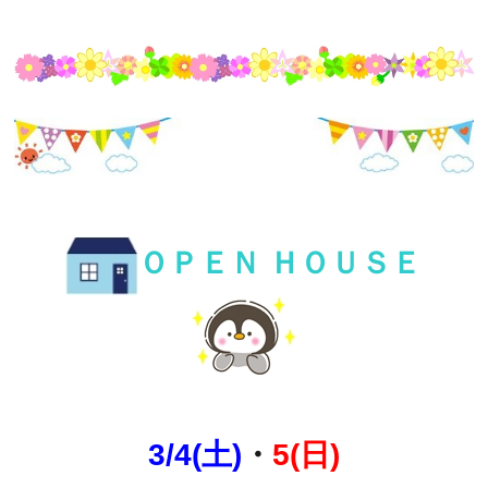
ＯＰＥＮ ＨＯＵＳＥ
3/4(土)
・
5(日)