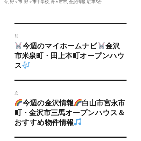
骨
,
野々市
,
野々市中学校
,
野々市市
,
金沢情報
,
駐車3台
投
前
稿
今週のマイホームナビ
金沢
前
の
市米泉町・田上本町オープンハウ
ナ
投
ス
ビ
稿:
ゲ
次
ー
今週の金沢情報
白山市宮永市
次
シ
の
町・金沢市三馬オープンハウス＆
投
ョ
おすすめ物件情報
稿:
ン