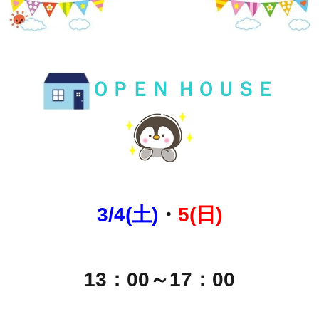
ＯＰＥＮ ＨＯＵＳＥ
3/4(土)
・
5(日)
13：00～17：00