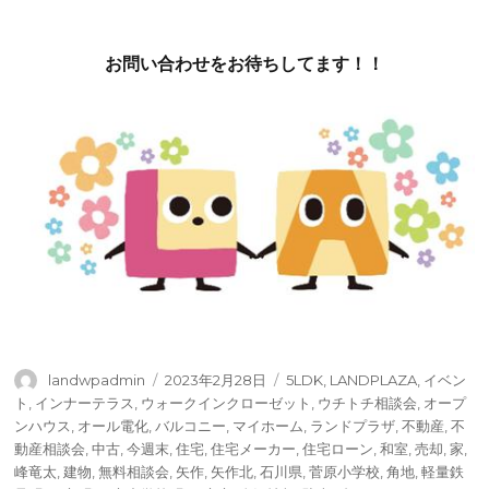
お問い合わせをお待ちしてます！！
投
投
タ
landwpadmin
2023年2月28日
5LDK
,
LANDPLAZA
,
イベン
稿
稿
グ
ト
,
インナーテラス
,
ウォークインクローゼット
,
ウチトチ相談会
,
オープ
者
日:
ンハウス
,
オール電化
,
バルコニー
,
マイホーム
,
ランドプラザ
,
不動産
,
不
動産相談会
,
中古
,
今週末
,
住宅
,
住宅メーカー
,
住宅ローン
,
和室
,
売却
,
家
,
峰竜太
,
建物
,
無料相談会
,
矢作
,
矢作北
,
石川県
,
菅原小学校
,
角地
,
軽量鉄