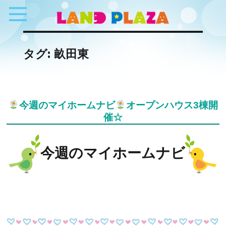
タグ:
畝田東
今週のマイホームナビ
オープンハウス3棟開
催☆
今週のマイホームナビ