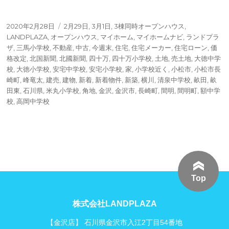
投
タ
2020年2月28日
2月29日
,
3月1日
,
3棟同時オープンハウス
,
稿
グ
LANDPLAZA
,
オープンハウス
,
マイホーム
,
マイホームナビ
,
ランドプラ
日:
ザ
,
三馬小学校
,
不動産
,
中古
,
今週末
,
住宅
,
住宅メーカー
,
住宅ローン
,
価
格改定
,
北国新聞
,
北國新聞
,
四十万
,
四十万小学校
,
土地
,
売土地
,
大徳中学
校
,
大徳小学校
,
安宅中学校
,
安宅小学校
,
家
,
小学校近く
,
小松市
,
小松市長
崎町
,
峰竜太
,
建売
,
建物
,
新着
,
新着物件
,
新築
,
横川
,
清泉中学校
,
畝田
,
畝
田東
,
石川県
,
米丸小学校
,
角地
,
金沢
,
金沢市
,
長崎町
,
間明
,
間明町
,
額中学
校
,
高岡中学校
Top
株式会社LANDPLAZA
【金沢店】 石川県金沢市入江2丁目54番地