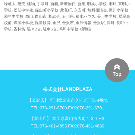
峰竜太
,
建売
,
建物
,
手取町
,
新着
,
新着物件
,
新築
,
明成小学校
,
末町
,
東明小
学校
,
松任中学校
,
森山町小学校
,
此花町
,
永安町
,
無料相談会
,
犀川小学校
,
犀生中学校
,
白山
,
白山市
,
相談会
,
石川県
,
積水ハウス
,
美川中学校
,
翠星高
校前
,
蝶屋小学校
,
軽量鉄骨
,
金沢
,
金沢市
,
金沢情報
,
金沢駅
,
長町
,
長町中
学校
,
香林坊
,
駐車2台
,
駐車3台
,
鳴和中学校
,
鳴和台
Top
株式会社LANDPLAZA
【金沢店】 石川県金沢市入江2丁目54番地
TEL:076-291-6700 FAX:076-291-6701
【富山店】 富山県富山市大町１３７−３
TEL:076-461-4895 FAX:076-461-4880