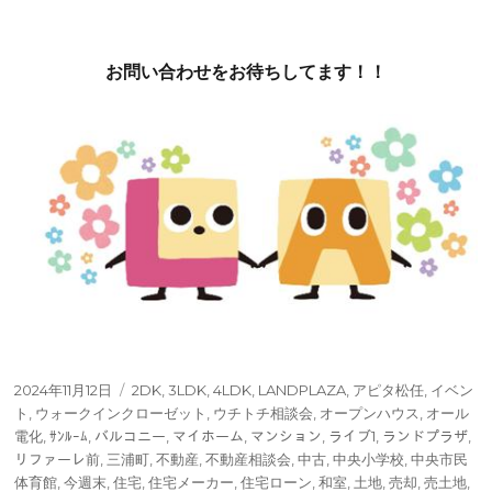
お問い合わせをお待ちしてます！！
投
タ
2024年11月12日
2DK
,
3LDK
,
4LDK
,
LANDPLAZA
,
アピタ松任
,
イベン
稿
グ
ト
,
ウォークインクローゼット
,
ウチトチ相談会
,
オープンハウス
,
オール
日:
電化
,
ｻﾝﾙｰﾑ
,
バルコニー
,
マイホーム
,
マンション
,
ライブ1
,
ランドプラザ
,
リファーレ前
,
三浦町
,
不動産
,
不動産相談会
,
中古
,
中央小学校
,
中央市民
体育館
,
今週末
,
住宅
,
住宅メーカー
,
住宅ローン
,
和室
,
土地
,
売却
,
売土地
,