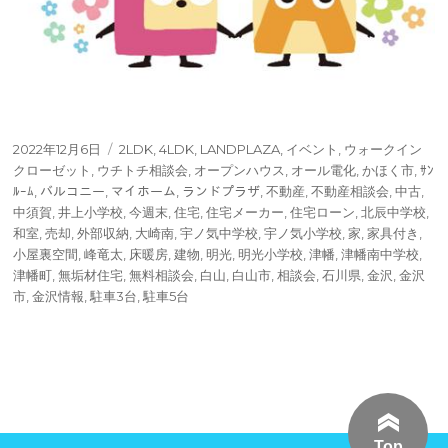
投
タ
2022年12月6日
2LDK
,
4LDK
,
LANDPLAZA
,
イベント
,
ウォークイン
稿
グ
クローゼット
,
ウチトチ相談会
,
オープンハウス
,
オール電化
,
かほく市
,
ｻﾝ
日:
ﾙｰﾑ
,
バルコニー
,
マイホーム
,
ランドプラザ
,
不動産
,
不動産相談会
,
中古
,
中須賀
,
井上小学校
,
今週末
,
住宅
,
住宅メーカー
,
住宅ローン
,
北辰中学校
,
和室
,
売却
,
外部収納
,
大崎南
,
宇ノ気中学校
,
宇ノ気小学校
,
家
,
家具付き
,
小屋裏空間
,
峰竜太
,
床暖房
,
建物
,
明光
,
明光小学校
,
津幡
,
津幡南中学校
,
津幡町
,
無垢材住宅
,
無料相談会
,
白山
,
白山市
,
相談会
,
石川県
,
金沢
,
金沢
市
,
金沢情報
,
駐車3台
,
駐車5台
Top