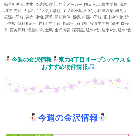
動産相談会
,
中古
,
今週末
,
住宅
,
住宅メーカー
,
内日角
,
北辰中学校
,
収納
,
和室
,
売却
,
大浜町
,
宇ノ気中学校
,
宇ノ気小学校
,
家
,
小屋裏収納
,
峰竜太
,
広陽小学校
,
建売
,
建物
,
新着
,
新着物件
,
新築
,
松陽小学校
,
根上中学校
,
浜
小学校
,
無料相談会
,
白山
,
白山市
,
相談会
,
石川県
,
笠間中学校
,
築浅
,
能美
市
,
西美沢野
,
軽量鉄骨
,
金沢
,
金沢情報
,
陽羽里
,
駐車2台
,
駐車4台
,
駐車5台
今週の金沢情報
東力4丁目オープンハウス＆
おすすめ物件情報
今週の金沢情報