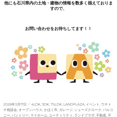
他にも石川県内の土地・建物の情報を数多く揃えておりま
すので、
お問い合わせをお待ちしてます！！
投
タ
2026年3月17日
4LDK
,
5DK
,
7SLDK
,
LANDPLAZA
,
イベント
,
ウチト
稿
グ
チ相談会
,
オープンハウス
,
かほく市
,
ガレージ
,
シューズクローク
,
バルコ
日:
ニー
,
パントリー
,
マイホーム
,
ユーティリティ
,
ランドプラザ
,
不動産
,
不