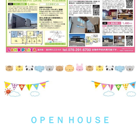
ＯＰＥＮ ＨＯＵＳＥ