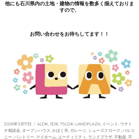
他にも石川県内の土地・建物の情報を数多く揃えておりま
すので、
お問い合わせをお待ちしてます！！
投
タ
2026年3月17日
4LDK
,
5DK
,
7SLDK
,
LANDPLAZA
,
イベント
,
ウチト
稿
グ
チ相談会
,
オープンハウス
,
かほく市
,
ガレージ
,
シューズクローク
,
バルコ
日:
ニー
,
パントリー
,
マイホーム
,
ユーティリティ
,
ランドプラザ
,
不動産
,
不