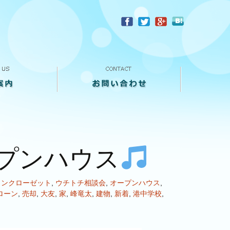
？
お問い合わせ
来店予約
買い取り査定
個人情報保護方針
プンハウス
インクローゼット
,
ウチトチ相談会
,
オープンハウス
,
ローン
,
売却
,
大友
,
家
,
峰竜太
,
建物
,
新着
,
港中学校
,