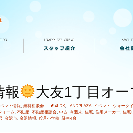
スタッフ紹介
VOICE
求人案内
ランドプラザって
会社概要
店舗案内
情報
大友1丁目オー
ベント情報
,
無料相談会
4LDK
,
LANDPLAZA
,
イベント
,
ウォーク
フォーム
,
不動産
,
不動産相談会
,
中古
,
今週末
,
住宅
,
住宅メーカー
,
住宅
沢
,
金沢市
,
金沢情報
,
鞍月小学校
,
駐車4台