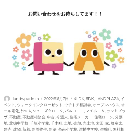
お問い合わせをお待ちしてます！！
投
投
タ
landwpadmin
2022年6月7日
4LDK
,
5DK
,
LANDPLAZA
,
イ
稿
稿
グ
ベント
,
ウォークインクローゼット
,
ウチトチ相談会
,
オープンハウス
,
オ
者
日:
ール電化
,
ｻﾝﾙｰﾑ
,
シューズクローク
,
バルコニー
,
マイホーム
,
ランドプラ
ザ
,
不動産
,
不動産相談会
,
中古
,
今週末
,
住宅メーカー
,
住宅ローン
,
分譲
地
,
北鳴中学校
,
千坂小学校
,
千木町
,
土地
,
売却
,
売土地
,
太田
,
家
,
峰竜太
,
建売
,
建物
,
新着
,
新着物件
,
新築
,
条南小学校
,
津幡中学校
,
津幡町
,
無料相