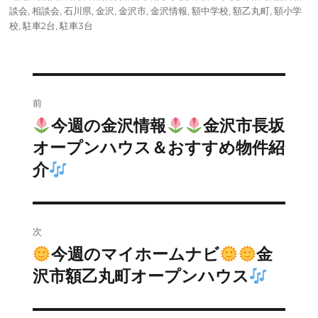
談会
,
相談会
,
石川県
,
金沢
,
金沢市
,
金沢情報
,
額中学校
,
額乙丸町
,
額小学
校
,
駐車2台
,
駐車3台
投
前
稿
今週の金沢情報
金沢市長坂
前
の
オープンハウス＆おすすめ物件紹
ナ
投
介
ビ
稿:
ゲ
次
ー
今週のマイホームナビ
金
次
シ
の
沢市額乙丸町オープンハウス
投
ョ
稿: