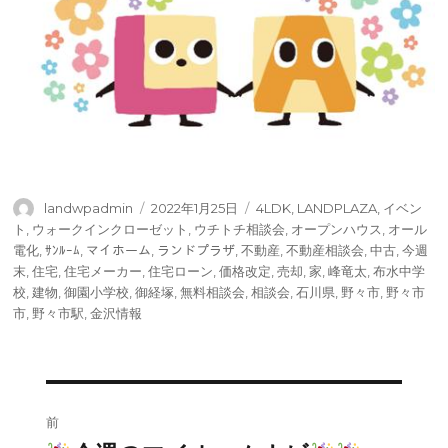
投
投
タ
landwpadmin
2022年1月25日
4LDK
,
LANDPLAZA
,
イベン
稿
稿
グ
ト
,
ウォークインクローゼット
,
ウチトチ相談会
,
オープンハウス
,
オール
者
日:
電化
,
ｻﾝﾙｰﾑ
,
マイホーム
,
ランドプラザ
,
不動産
,
不動産相談会
,
中古
,
今週
末
,
住宅
,
住宅メーカー
,
住宅ローン
,
価格改定
,
売却
,
家
,
峰竜太
,
布水中学
校
,
建物
,
御園小学校
,
御経塚
,
無料相談会
,
相談会
,
石川県
,
野々市
,
野々市
市
,
野々市駅
,
金沢情報
投
前
稿