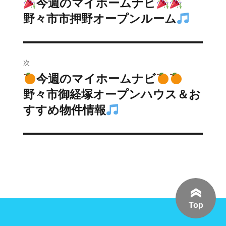
今週のマイホームナビ
前
の
野々市市押野オープンルーム
ナ
投
ビ
稿:
ゲ
次
今週のマイホームナビ
次
ー
の
野々市御経塚オープンハウス＆お
シ
投
すすめ物件情報
稿:
ョ
ン
Top