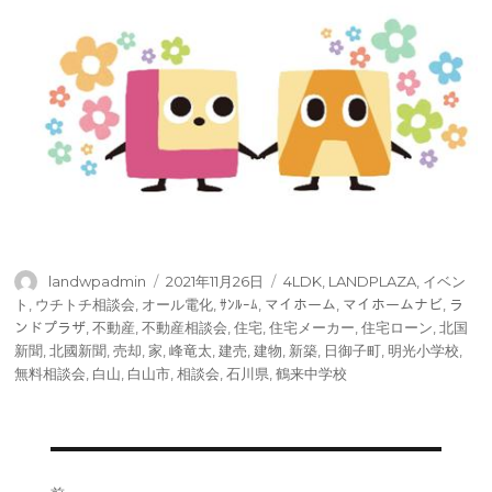
投
投
タ
landwpadmin
2021年11月26日
4LDK
,
LANDPLAZA
,
イベン
稿
稿
グ
ト
,
ウチトチ相談会
,
オール電化
,
ｻﾝﾙｰﾑ
,
マイホーム
,
マイホームナビ
,
ラ
者
日:
ンドプラザ
,
不動産
,
不動産相談会
,
住宅
,
住宅メーカー
,
住宅ローン
,
北国
新聞
,
北國新聞
,
売却
,
家
,
峰竜太
,
建売
,
建物
,
新築
,
日御子町
,
明光小学校
,
無料相談会
,
白山
,
白山市
,
相談会
,
石川県
,
鶴来中学校
投