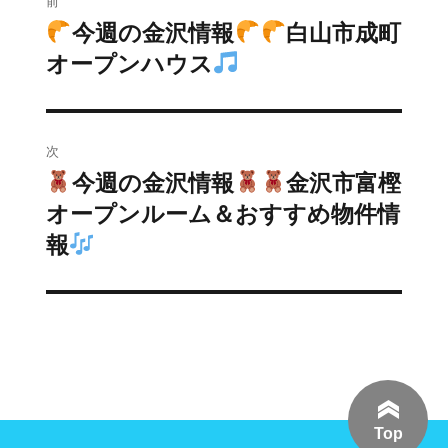
前
稿
今週の金沢情報
白山市成町
前
の
オープンハウス
ナ
投
ビ
稿:
ゲ
次
今週の金沢情報
金沢市富樫
次
ー
の
オープンルーム＆おすすめ物件情
シ
投
報
稿:
ョ
ン
Top