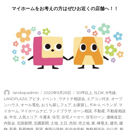
マイホームをお考えの方はぜひお近くの店舗へ！！
投
投
タ
landwpadmin
2020年9月26日
50坪以上
,
5LDK
,
8号線
,
稿
稿
グ
LANDPLAZA
,
アピタ
,
イベント
,
ウチトチ相談会
,
エアコン付き
,
オープ
者
日:
ンハウス
,
オール電化
,
おうち探しフェア
,
お家探し
,
ｻﾝﾙｰﾑ
,
ベランダ
,
マ
イホーム
,
マイホームナビ
,
ランドプラザ
,
ローン相談
,
不動産
,
不動産相談
会
,
中古
,
人気エリア
,
今週末
,
住宅
,
住宅メーカー
,
住宅ローン
,
価格改定
,
内覧会
,
北国新聞
,
北國新聞
,
土地
,
土日
,
売却
,
売土地
,
家
,
峰竜太
,
建売
,
建
物
,
新着
,
新着物件
,
新築
,
東明小学校
,
松任中学校
,
無料相談会
,
白山市
,
相