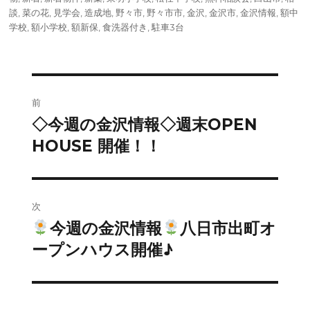
談
,
菜の花
,
見学会
,
造成地
,
野々市
,
野々市市
,
金沢
,
金沢市
,
金沢情報
,
額中
学校
,
額小学校
,
額新保
,
食洗器付き
,
駐車3台
投
前
稿
◇今週の金沢情報◇週末OPEN
前
の
HOUSE 開催！！
ナ
投
ビ
稿:
ゲ
次
今週の金沢情報
八日市出町オ
次
ー
の
ープンハウス開催♪
シ
投
稿:
ョ