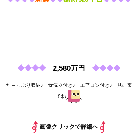
◆
◆
◆
◆
2,580
万円
◆
◆
◆
◆
た～っぷり収納♪ 食洗器付き♪ エアコン付き♪ 見に来
てね
画像クリックで詳細へ