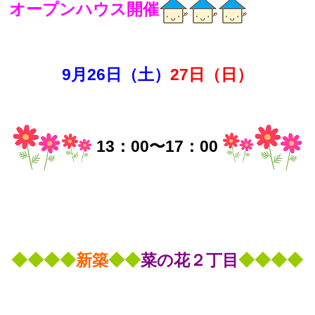
オープンハウス開催
9月26
日（土）
27日（日）
13：00〜17：
00
◆
◆
◆
◆
新築
◆
◆
菜の花２丁目
◆
◆
◆
◆