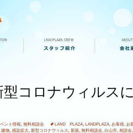
スタッフ紹介
VOICE
求人案内
ランドプラザって
会社概要
店舗案内
新型コロナウィルス
ベント情報
,
無料相談会
LAND PLAZA
,
LANDPLAZA
,
お客様
,
お
,
建物
,
感染拡大
,
新型コロナウィルス
,
新築
,
無料相談会
,
白山市
,
相談会