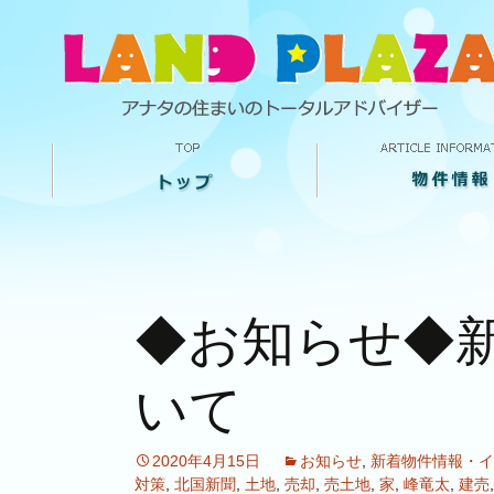
◆お知らせ◆
いて
2020年4月15日
お知らせ
,
新着物件情報・イ
対策
,
北国新聞
,
土地
,
売却
,
売土地
,
家
,
峰竜太
,
建売