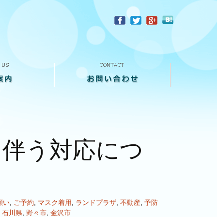
？
お問い合わせ
来店予約
買い取り査定
個人情報保護方針
に伴う対応につ
願い
,
ご予約
,
マスク着用
,
ランドプラザ
,
不動産
,
予防
,
石川県
,
野々市
,
金沢市