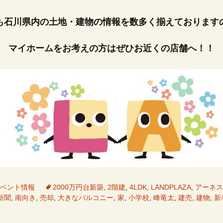
も石川県内の土地・建物の情報を数多く揃えております
マイホームをお考えの方はぜひお近くの店舗へ！！
ベント情報
2000万円台新築
,
2階建
,
4LDK
,
LANDPLAZA
,
アーネス
新聞
,
南向き
,
売却
,
大きなバルコニー
,
家
,
小学校
,
峰竜太
,
建売
,
建物
,
新