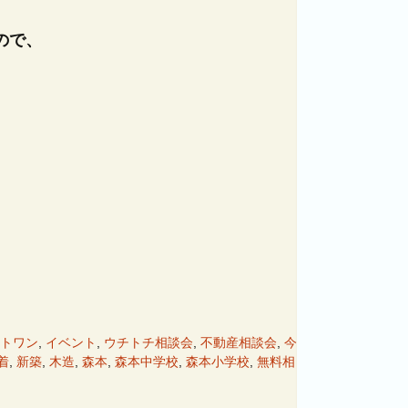
ので、
トワン
,
イベント
,
ウチトチ相談会
,
不動産相談会
,
今
着
,
新築
,
木造
,
森本
,
森本中学校
,
森本小学校
,
無料相