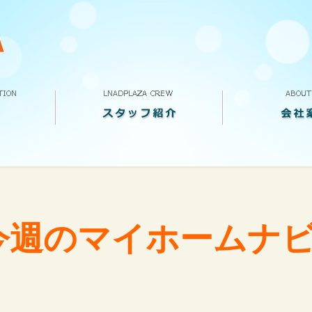
スタッフ紹介
VOICE
求人案内
ランドプラザって
会社概要
店舗案内
今週のマイホームナ