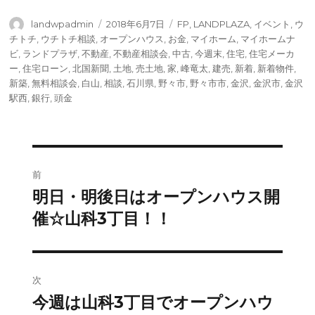
投
投
タ
landwpadmin
2018年6月7日
FP
,
LANDPLAZA
,
イベント
,
ウ
稿
稿
グ
チトチ
,
ウチトチ相談
,
オープンハウス
,
お金
,
マイホーム
,
マイホームナ
者
日:
ビ
,
ランドプラザ
,
不動産
,
不動産相談会
,
中古
,
今週末
,
住宅
,
住宅メーカ
ー
,
住宅ローン
,
北国新聞
,
土地
,
売土地
,
家
,
峰竜太
,
建売
,
新着
,
新着物件
,
新築
,
無料相談会
,
白山
,
相談
,
石川県
,
野々市
,
野々市市
,
金沢
,
金沢市
,
金沢
駅西
,
銀行
,
頭金
投
前
稿
明日・明後日はオープンハウス開
前
の
催☆山科3丁目！！
ナ
投
ビ
稿:
ゲ
次
今週は山科3丁目でオープンハウ
次
ー