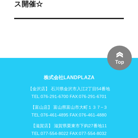
の
ス開催☆
シ
投
稿:
ョ
ン
Top
株式会社LANDPLAZA
【金沢店】 石川県金沢市入江2丁目54番地
TEL:076-291-6700 FAX:076-291-6701
【富山店】 富山県富山市大町１３７−３
TEL:076-461-4895 FAX:076-461-4880
【滋賀店】 滋賀県栗東市下鈎27番地11
TEL:077-554-8022 FAX:077-554-8032