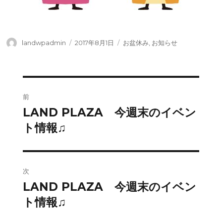
投
投
タ
landwpadmin
2017年8月1日
お盆休み
,
お知らせ
稿
稿
グ
者
日:
投
前
稿
LAND PLAZA 今週末のイベン
前
の
ト情報♫
ナ
投
ビ
稿:
ゲ
次
LAND PLAZA 今週末のイベン
次
ー
の
ト情報♫
シ
投