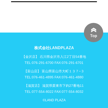
稿:
ョ
ン
Top
株式会社LANDPLAZA
【金沢店】 石川県金沢市入江2丁目54番地
TEL:076-291-6700 FAX:076-291-6701
【富山店】 富山県富山市大町１３７−３
TEL:076-461-4895 FAX:076-461-4880
【滋賀店】 滋賀県栗東市下鈎27番地11
TEL:077-554-8022 FAX:077-554-8032
©LAND PLAZA