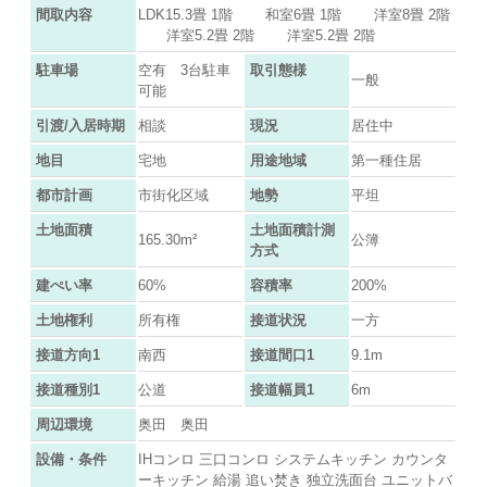
間取内容
LDK15.3畳 1階 和室6畳 1階 洋室8畳 2階
洋室5.2畳 2階 洋室5.2畳 2階
駐車場
空有 3台駐車
取引態様
一般
可能
引渡/入居時期
相談
現況
居住中
地目
宅地
用途地域
第一種住居
都市計画
市街化区域
地勢
平坦
土地面積
土地面積計測
165.30m²
公簿
方式
建ぺい率
60%
容積率
200%
土地権利
所有権
接道状況
一方
接道方向1
南西
接道間口1
9.1m
接道種別1
公道
接道幅員1
6m
周辺環境
奥田 奥田
設備・条件
IHコンロ 三口コンロ システムキッチン カウンタ
ーキッチン 給湯 追い焚き 独立洗面台 ユニットバ