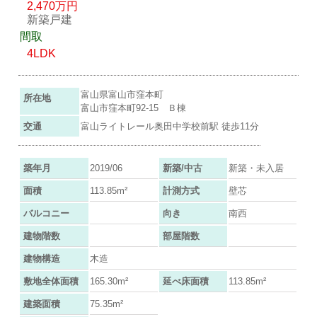
2,470万円
新築戸建
間取
4LDK
富山県富山市窪本町
所在地
富山市窪本町92-15 Ｂ棟
交通
富山ライトレール奥田中学校前駅 徒歩11分
築年月
2019/06
新築/中古
新築・未入居
面積
113.85m²
計測方式
壁芯
バルコニー
向き
南西
建物階数
部屋階数
建物構造
木造
敷地全体面積
165.30m²
延べ床面積
113.85m²
建築面積
75.35m²