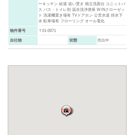
ーキッチン 給湯 追い焚き 独立洗面台 ユニットバ
ス バス・トイレ別 温水洗浄便座 W.INクローゼッ
ト 洗濯機置き場有 TVドアホン 公営水道 排水下
水 駐車場有 フローリング オール電化
物件番号
Ｔ01-0071
自社物
状態
売出中