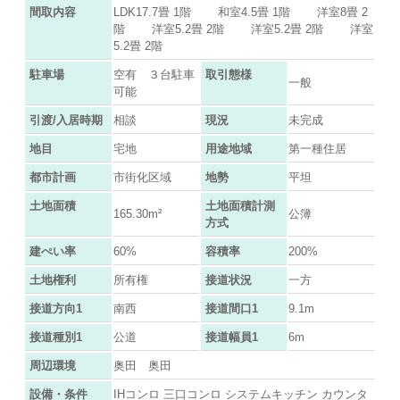
間取内容
LDK17.7畳 1階 和室4.5畳 1階 洋室8畳 2
階 洋室5.2畳 2階 洋室5.2畳 2階 洋室
5.2畳 2階
駐車場
空有 ３台駐車
取引態様
一般
可能
引渡/入居時期
相談
現況
未完成
地目
宅地
用途地域
第一種住居
都市計画
市街化区域
地勢
平坦
土地面積
土地面積計測
165.30m²
公簿
方式
建ぺい率
60%
容積率
200%
土地権利
所有権
接道状況
一方
接道方向1
南西
接道間口1
9.1m
接道種別1
公道
接道幅員1
6m
周辺環境
奥田 奥田
設備・条件
IHコンロ 三口コンロ システムキッチン カウンタ