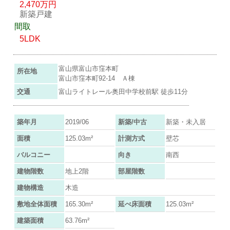
2,470万円
新築戸建
間取
5LDK
富山県富山市窪本町
所在地
富山市窪本町92-14 Ａ棟
交通
富山ライトレール奥田中学校前駅 徒歩11分
築年月
2019/06
新築/中古
新築・未入居
面積
125.03m²
計測方式
壁芯
バルコニー
向き
南西
建物階数
地上2階
部屋階数
建物構造
木造
敷地全体面積
165.30m²
延べ床面積
125.03m²
建築面積
63.76m²