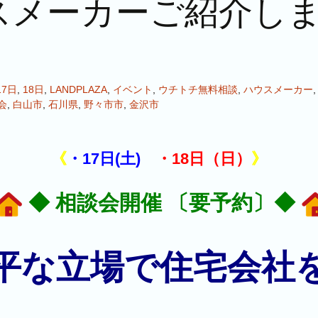
スメーカーご紹介し
17日
,
18日
,
LANDPLAZA
,
イベント
,
ウチトチ無料相談
,
ハウスメーカー
会
,
白山市
,
石川県
,
野々市市
,
金沢市
《
・17日(土)
・18日（日）
》
◆ 相談会開催 〔要予約〕◆
平な立場で
住宅会社