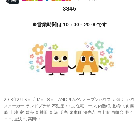
3345
※営業時間は 10：00～20:00です
投
タ
2018年2月13日
17日
,
18日
,
LANDPLAZA
,
オープンハウス
,
かほく
,
ハウ
稿
グ
スメーカー
,
ランドプラザ
,
不動産
,
中古
,
住宅ローン
,
内灘町
,
北鳴中
,
向粟
日:
崎
,
土地
,
家
,
建売
,
新神田
,
新築
,
明光
,
泉本町
,
法光寺
,
白山市
,
白帆台
,
野々
市市
,
金沢市
,
高岡中