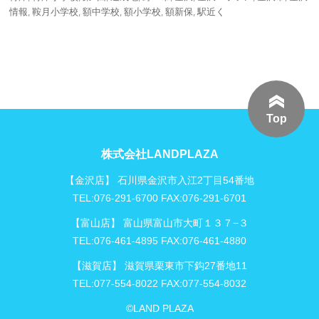
情報
,
鞍月小学校
,
額中学校
,
額小学校
,
額新保
,
駅近く
Top
株式会社LANDPLAZA
【金沢店】 石川県金沢市入江2丁目54番地
TEL:076-291-6700 FAX:076-291-6701
【富山店】 富山県富山市大町１３７−３
TEL:076-461-4895 FAX:076-461-4880
【滋賀店】 滋賀県栗東市下鈎27番地11
TEL:077-554-8022 FAX:077-554-8032
©LAND PLAZA