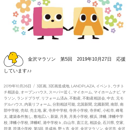
金沢マラソン 第5回 2019年10月27日 応援
しています♪♪
投
タ
2019年10月26日
3区画
,
3区画造成地
,
LANDPLAZA
,
イベント
,
ウチト
稿
グ
チ相談会
,
オープンハウス
,
スーパー近く
,
マイホーム
,
マイホームナビ
,
マ
日:
ラソン
,
ランドプラザ
,
リフォーム済み
,
不動産
,
不動産相談会
,
中古
,
元モ
デルハウス
,
内装リフォーム
,
分割相談可能
,
北国新聞
,
北國新聞
,
南部
,
南
部中学校
,
売却
,
売土地
,
家
,
寺井中学校
,
寺井小学校
,
寺井町
,
小松市
,
峰竜
太
,
建築条件無し
,
敷地広い
,
新築
,
月美
,
月美小学校
,
横浜
,
津幡
,
津幡中学
校
,
津幡小学校
,
津幡町
,
港中学校ｂ
,
白山市
,
直江北
,
相談会
,
石川県
,
空家
,
符津
,
符津小学校
,
第5回
,
造成地
,
野々市
,
金沢
,
金沢マラソン
,
金沢市
,
金沢