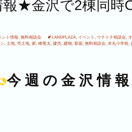
報★金沢で2棟同時OP
ベント情報
,
無料相談会
LANDPLAZA
,
イベント
,
ウチトチ相談会
,
ン
,
土地
,
売土地
,
家
,
峰竜太
,
建売
,
建物
,
新築
,
無料相談会
,
米丸小学校
,
今 週 の 金 沢 情 