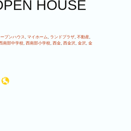
EN HOUSE
オープンハウス
,
マイホーム
,
ランドプラザ
,
不動産
,
西南部中学校
,
西南部小学校
,
西金
,
西金沢
,
金沢
,
金
報