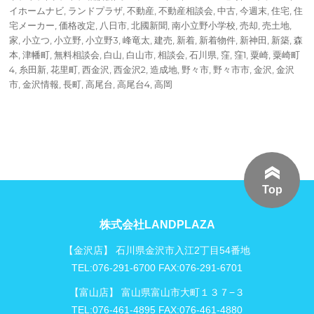
日:
イホームナビ
,
ランドプラザ
,
不動産
,
不動産相談会
,
中古
,
今週末
,
住宅
,
住
宅メーカー
,
価格改定
,
八日市
,
北國新聞
,
南小立野小学校
,
売却
,
売土地
,
家
,
小立つ
,
小立野
,
小立野3
,
峰竜太
,
建売
,
新着
,
新着物件
,
新神田
,
新築
,
森
本
,
津幡町
,
無料相談会
,
白山
,
白山市
,
相談会
,
石川県
,
窪
,
窪1
,
粟崎
,
粟崎町
4
,
糸田新
,
花里町
,
西金沢
,
西金沢2
,
造成地
,
野々市
,
野々市市
,
金沢
,
金沢
市
,
金沢情報
,
長町
,
高尾台
,
高尾台4
,
高岡
Top
株式会社LANDPLAZA
【金沢店】 石川県金沢市入江2丁目54番地
TEL:076-291-6700 FAX:076-291-6701
【富山店】 富山県富山市大町１３７−３
TEL:076-461-4895 FAX:076-461-4880