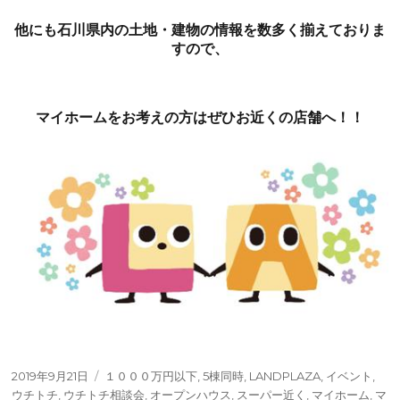
他にも石川県内の土地・建物の情報を数多く揃えておりま
すので、
マイホームをお考えの方はぜひお近くの店舗へ！！
投
タ
2019年9月21日
１０００万円以下
,
5棟同時
,
LANDPLAZA
,
イベント
,
稿
グ
ウチトチ
,
ウチトチ相談会
,
オープンハウス
,
スーパー近く
,
マイホーム
,
マ