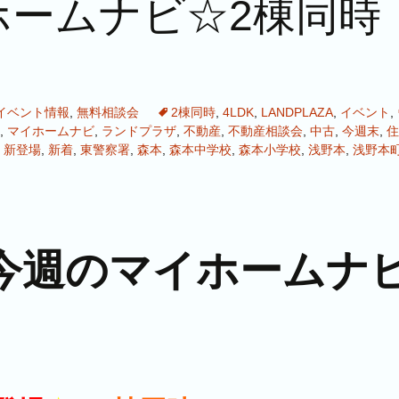
ムナビ☆2棟同時 op
イベント情報
,
無料相談会
2棟同時
,
4LDK
,
LANDPLAZA
,
イベント
,
,
マイホームナビ
,
ランドプラザ
,
不動産
,
不動産相談会
,
中古
,
今週末
,
住
,
新登場
,
新着
,
東警察署
,
森本
,
森本中学校
,
森本小学校
,
浅野本
,
浅野本
今週のマイホームナ