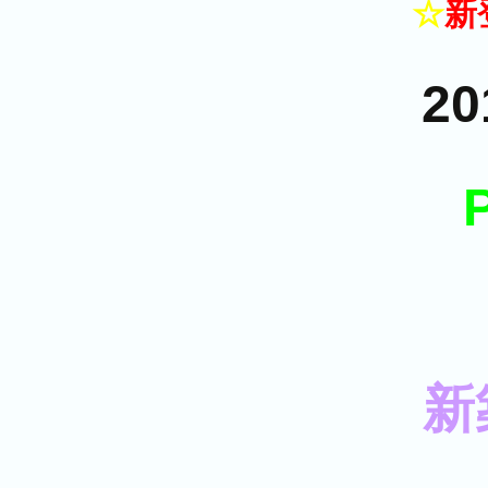
☆
新
20
新