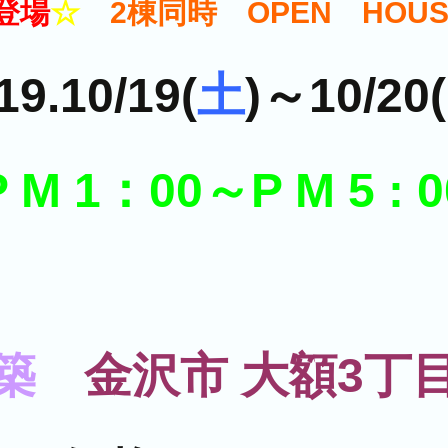
登場
☆
2棟同時 OPEN HOUSE
19.10/19(
土
)～10/20(
P M 1：00～P M 5 : 0
築
金沢市 大額3丁