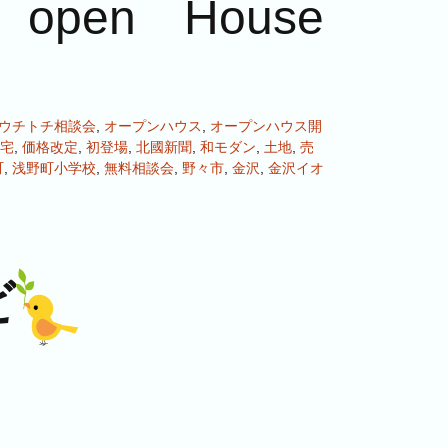
en House
ウチトチ相談会
,
オープンハウス
,
オープンハウス開
宅
,
価格改定
,
初登場
,
北國新聞
,
和モダン
,
土地
,
売
町
,
浅野町小学校
,
無料相談会
,
野々市
,
金沢
,
金沢イオ
ビ