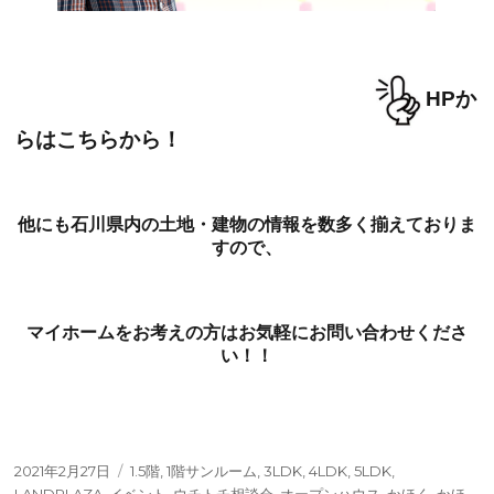
HPか
らはこちらから！
他にも石川県内の土地・建物の情報を数多く揃えておりま
すので、
マイホームをお考えの方はお気軽にお問い合わせくださ
い！！
投
タ
2021年2月27日
1.5階
,
1階サンルーム
,
3LDK
,
4LDK
,
5LDK
,
稿
グ
LANDPLAZA
,
イベント
,
ウチトチ相談会
,
オープンハウス
,
かほく
,
かほ