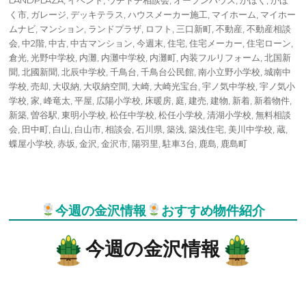
日:
く市
,
ガレージ
,
デッキテラス
,
ハウスメーカー施工
,
マイホーム
,
マイホー
ムナビ
,
マンション
,
ランドプラザ
,
ロフト
,
三口新町
,
不動産
,
不動産相談
会
,
中2階
,
中古
,
中古マンション
,
今週末
,
住宅
,
住宅メーカー
,
住宅ローン
,
倉光
,
光野中学校
,
内灘
,
内灘中学校
,
内灘町
,
内装フルリフォーム
,
北国新
聞
,
北國新聞
,
北辰中学校
,
千鳥台
,
千鳥台公民館
,
南小立野小学校
,
城南中
学校
,
売却
,
大収納
,
大収納空間
,
大崎
,
大崎光宝台
,
宇ノ気中学校
,
宇ノ気小
学校
,
家
,
峰竜太
,
平屋
,
広陽小学校
,
床暖房
,
庭
,
建売
,
建物
,
新着
,
新着物件
,
新築
,
曽谷駅
,
東明小学校
,
松任中学校
,
松任小学校
,
清湖小学校
,
無料相談
会
,
田中町
,
白山
,
白山市
,
相談会
,
石川県
,
築浅
,
築浅住宅
,
美川中学校
,
蔵
,
蝶屋小学校
,
赤坂
,
金沢
,
金沢市
,
陽羽里
,
駐車3台
,
鹿島
,
鹿島町
今週の金沢情報
おすすめ物件紹介
今週の金沢情報