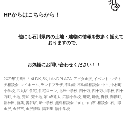
HPからはこちらから！
他にも石川県内の土地・建物の情報を数多く揃えて
おりますので、
お気軽にお問い合わせください！！
投
タ
2021年1月5日
4LDK
,
5K
,
LANDPLAZA
,
アピタ金沢
,
イベント
,
ウチト
稿
グ
チ相談会
,
マイホーム
,
ランドプラザ
,
不動産
,
不動産相談会
,
中古
,
中村町
日:
小学校
,
乙丸駅
,
住宅
,
住宅ローン
,
北辰中学校
,
四十万
,
四十万小学校
,
四十
万町
,
土地
,
売却
,
売土地
,
家
,
峰竜太
,
広陽小学校
,
建売
,
建物
,
御影
,
御影町
,
新神田
,
新築
,
曽谷駅
,
泉中学校
,
無料相談会
,
白山
,
白山市
,
相談会
,
石川県
,
金沢
,
金沢市
,
金沢情報
,
陽羽里
,
額中学校