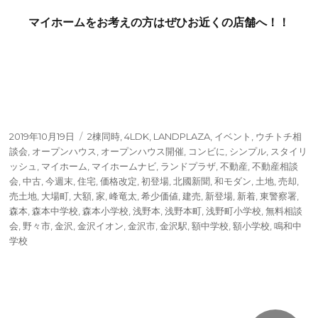
マイホームをお考えの方はぜひお近くの店舗へ！！
投
タ
2019年10月19日
2棟同時
,
4LDK
,
LANDPLAZA
,
イベント
,
ウチトチ相
稿
グ
談会
,
オープンハウス
,
オープンハウス開催
,
コンビに
,
シンプル
,
スタイリ
日:
ッシュ
,
マイホーム
,
マイホームナビ
,
ランドプラザ
,
不動産
,
不動産相談
会
,
中古
,
今週末
,
住宅
,
価格改定
,
初登場
,
北國新聞
,
和モダン
,
土地
,
売却
,
売土地
,
大場町
,
大額
,
家
,
峰竜太
,
希少価値
,
建売
,
新登場
,
新着
,
東警察署
,
森本
,
森本中学校
,
森本小学校
,
浅野本
,
浅野本町
,
浅野町小学校
,
無料相談
会
,
野々市
,
金沢
,
金沢イオン
,
金沢市
,
金沢駅
,
額中学校
,
額小学校
,
鳴和中
学校