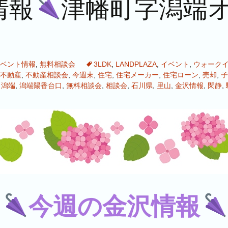
情報
津幡町字潟端
ベント情報
,
無料相談会
3LDK
,
LANDPLAZA
,
イベント
,
ウォーク
不動産
,
不動産相談会
,
今週末
,
住宅
,
住宅メーカー
,
住宅ローン
,
売却
,
子
,
潟端
,
潟端陽香台口
,
無料相談会
,
相談会
,
石川県
,
里山
,
金沢情報
,
閑静
,
今週の金沢情報