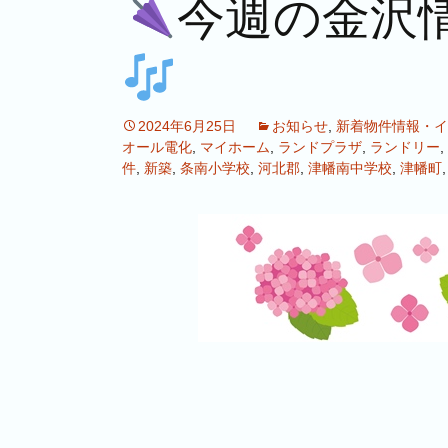
今週の金沢
2024年6月25日
お知らせ
,
新着物件情報・イ
オール電化
,
マイホーム
,
ランドプラザ
,
ランドリー
,
件
,
新築
,
条南小学校
,
河北郡
,
津幡南中学校
,
津幡町