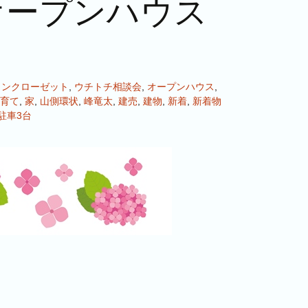
オープンハウス
インクローゼット
,
ウチトチ相談会
,
オープンハウス
,
育て
,
家
,
山側環状
,
峰竜太
,
建売
,
建物
,
新着
,
新着物
駐車3台