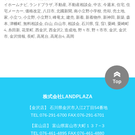
日:
イホームナビ
,
ランドプラザ
,
不動産
,
不動産相談会
,
中古
,
今週末
,
住宅
,
住
宅メーカー
,
価格改定
,
八日市
,
北國新聞
,
南小立野小学校
,
売却
,
売土地
,
家
,
小立つ
,
小立野
,
小立野3
,
峰竜太
,
建売
,
新着
,
新着物件
,
新神田
,
新築
,
森
本
,
津幡町
,
無料相談会
,
白山
,
白山市
,
相談会
,
石川県
,
窪
,
窪1
,
粟崎
,
粟崎町
4
,
糸田新
,
花里町
,
西金沢
,
西金沢2
,
造成地
,
野々市
,
野々市市
,
金沢
,
金沢
市
,
金沢情報
,
長町
,
高尾台
,
高尾台4
,
高岡
Top
株式会社LANDPLAZA
【金沢店】 石川県金沢市入江2丁目54番地
TEL:076-291-6700 FAX:076-291-6701
【富山店】 富山県富山市大町１３７−３
TEL:076-461-4895 FAX:076-461-4880