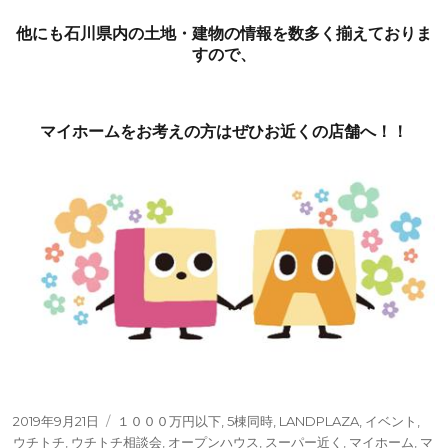
他にも石川県内の土地・建物の情報を数多く揃えておりま
すので、
マイホームをお考えの方はぜひお近くの店舗へ！！
投
タ
2019年9月21日
１０００万円以下
,
5棟同時
,
LANDPLAZA
,
イベント
,
稿
グ
ウチトチ
,
ウチトチ相談会
,
オープンハウス
,
スーパー近く
,
マイホーム
,
マ