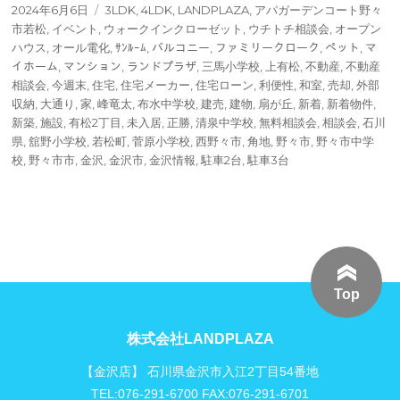
投
タ
2024年6月6日
3LDK
,
4LDK
,
LANDPLAZA
,
アパガーデンコート野々
稿
グ
市若松
,
イベント
,
ウォークインクローゼット
,
ウチトチ相談会
,
オープン
日:
ハウス
,
オール電化
,
ｻﾝﾙｰﾑ
,
バルコニー
,
ファミリークローク
,
ペット
,
マ
イホーム
,
マンション
,
ランドプラザ
,
三馬小学校
,
上有松
,
不動産
,
不動産
相談会
,
今週末
,
住宅
,
住宅メーカー
,
住宅ローン
,
利便性
,
和室
,
売却
,
外部
収納
,
大通り
,
家
,
峰竜太
,
布水中学校
,
建売
,
建物
,
扇が丘
,
新着
,
新着物件
,
新築
,
施設
,
有松2丁目
,
未入居
,
正勝
,
清泉中学校
,
無料相談会
,
相談会
,
石川
県
,
舘野小学校
,
若松町
,
菅原小学校
,
西野々市
,
角地
,
野々市
,
野々市中学
校
,
野々市市
,
金沢
,
金沢市
,
金沢情報
,
駐車2台
,
駐車3台
Top
株式会社LANDPLAZA
【金沢店】 石川県金沢市入江2丁目54番地
TEL:076-291-6700 FAX:076-291-6701