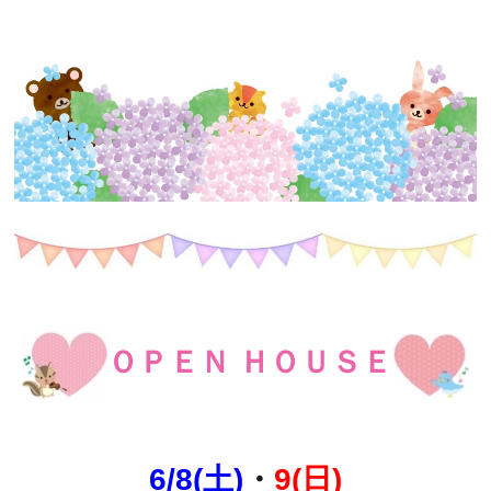
ＯＰＥＮ ＨＯＵＳＥ
6/8(土)
・
9(日)