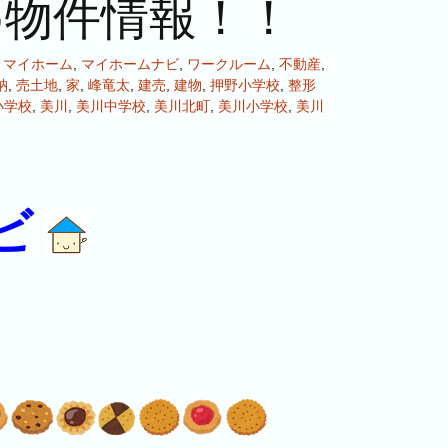
め物件情報！！
,
マイホーム
,
マイホームナビ
,
ワークルーム
,
不動産
,
納
,
売土地
,
家
,
峰竜太
,
建売
,
建物
,
押野小学校
,
整形
小学校
,
美川
,
美川中学校
,
美川北町
,
美川小学校
,
美川
ビ