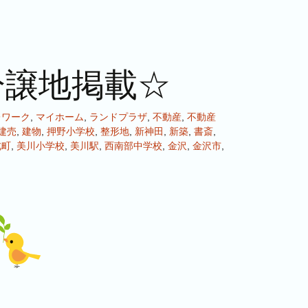
分譲地掲載☆
レワーク
,
マイホーム
,
ランドプラザ
,
不動産
,
不動産
建売
,
建物
,
押野小学校
,
整形地
,
新神田
,
新築
,
書斎
,
北町
,
美川小学校
,
美川駅
,
西南部中学校
,
金沢
,
金沢市
,