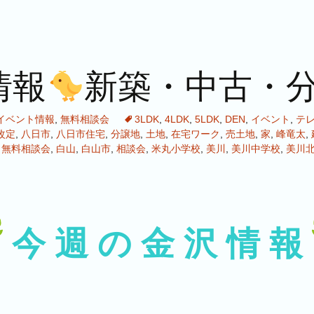
情報
新築・中古・
イベント情報
,
無料相談会
3LDK
,
4LDK
,
5LDK
,
DEN
,
イベント
,
テ
改定
,
八日市
,
八日市住宅
,
分譲地
,
土地
,
在宅ワーク
,
売土地
,
家
,
峰竜太
,
,
無料相談会
,
白山
,
白山市
,
相談会
,
米丸小学校
,
美川
,
美川中学校
,
美川
今 週 の 金 沢 情 報