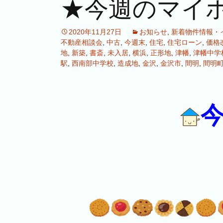
★今週のマイ
2020年11月27日
お知らせ
,
新着物件情報・
不動産相談会
,
中古
,
今週末
,
住宅
,
住宅ローン
,
価格
地
,
新築
,
書斎
,
未入居
,
横浜
,
正形地
,
津幡
,
津幡中学
駅
,
西南部中学校
,
造成地
,
金沢
,
金沢市
,
間明
,
間明
今