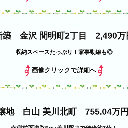
新築 金沢 間明町2丁目 2,490万
収納スペースたっぷり！家事動線も◎
画像クリックで詳細へ
譲地 白山 美川北町 755.04万円