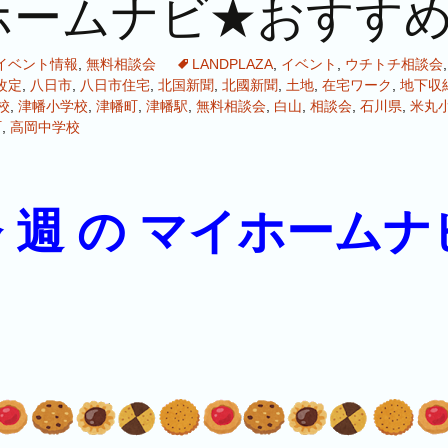
ホームナビ★おすす
イベント情報
,
無料相談会
LANDPLAZA
,
イベント
,
ウチトチ相談会
改定
,
八日市
,
八日市住宅
,
北国新聞
,
北國新聞
,
土地
,
在宅ワーク
,
地下収
校
,
津幡小学校
,
津幡町
,
津幡駅
,
無料相談会
,
白山
,
相談会
,
石川県
,
米丸
町
,
高岡中学校
 週 の マイホームナ