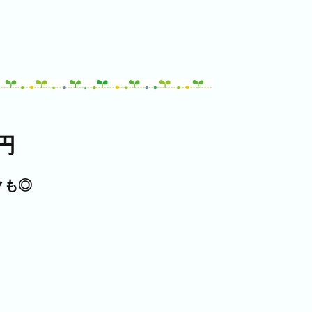
円
クも◎