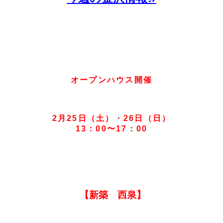
ム
ナ
ビ
掲
載
物
件
オープンハウス開催
♫
に
2月25
日（土）・26日（日）
13：00〜17：00
【新築 西泉】