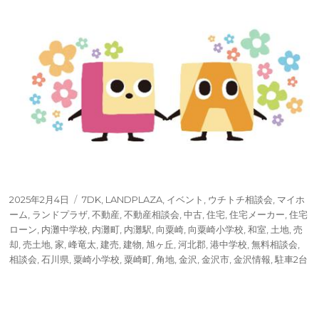
投
タ
2025年2月4日
7DK
,
LANDPLAZA
,
イベント
,
ウチトチ相談会
,
マイホ
稿
グ
ーム
,
ランドプラザ
,
不動産
,
不動産相談会
,
中古
,
住宅
,
住宅メーカー
,
住宅
日:
ローン
,
内灘中学校
,
内灘町
,
内灘駅
,
向粟崎
,
向粟崎小学校
,
和室
,
土地
,
売
却
,
売土地
,
家
,
峰竜太
,
建売
,
建物
,
旭ヶ丘
,
河北郡
,
港中学校
,
無料相談会
,
相談会
,
石川県
,
粟崎小学校
,
粟崎町
,
角地
,
金沢
,
金沢市
,
金沢情報
,
駐車2台