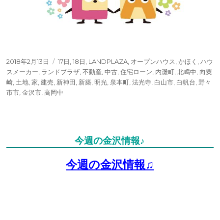
投
タ
2018年2月13日
17日
,
18日
,
LANDPLAZA
,
オープンハウス
,
かほく
,
ハウ
稿
グ
スメーカー
,
ランドプラザ
,
不動産
,
中古
,
住宅ローン
,
内灘町
,
北鳴中
,
向粟
日:
崎
,
土地
,
家
,
建売
,
新神田
,
新築
,
明光
,
泉本町
,
法光寺
,
白山市
,
白帆台
,
野々
市市
,
金沢市
,
高岡中
今週の金沢情報♪
今週の金沢情報♫