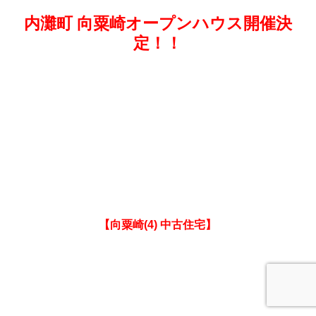
内灘町 向粟崎オープンハウス開催決
定！！
【向粟崎(4) 中古住宅】
画像クリックで詳細へ！！
【オススメ 物件多数☆☆☆】
新築 額新町(1) 2,180万円