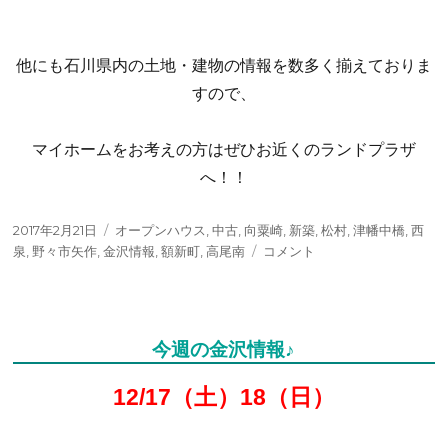
他にも石川県内の土地・建物の情報を数多く揃えておりま
すので、
マイホームをお考えの方はぜひお近くのランドプラザ
へ！！
投
タ
2017年2月21日
オープンハウス
,
中古
,
向粟崎
,
新築
,
松村
,
津幡中橋
,
西
稿
グ
今
泉
,
野々市矢作
,
金沢情報
,
額新町
,
高尾南
コメント
日:
週
の
金
沢
今週の金沢情報♪
情
報
12/17（土）18（日）
♪
に