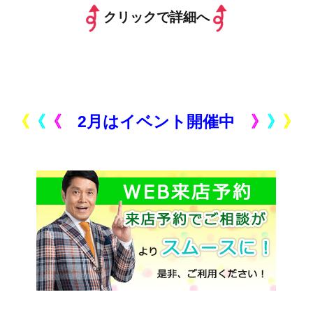
クリックで詳細へ
《
《
《
2月はイベント開催中
》
》
》