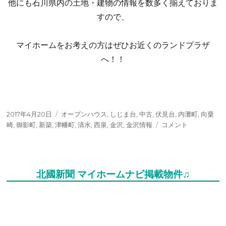
他にも石川県内の土地・建物の情報を数多く揃えておりま
すので、
マイホームをお考えの方はぜひお近くのランドプラザ
へ！！
投
タ
2017年4月20日
オープンハウス
,
しじま台
,
中古
,
伏見台
,
内灘町
,
向粟
稿
グ
今
崎
,
御影町
,
新築
,
津幡町
,
清水
,
西泉
,
金沢
,
金沢情報
コメント
日:
週
の
金
沢
北國新聞 マイホームナビ掲載物件♫
情
報
♪
に