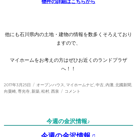
物件の詳細はこちらから
他にも石川県内の土地・建物の情報を数多くそろえており
ますので、
マイホームをお考えの方はぜひお近くのランドプラザ
へ！！
投
タ
2017年3月25日
オープンハウス
,
マイホームナビ
,
中古
,
内灘
,
北國新聞
,
稿
グ
北
向粟崎
,
専光寺
,
新築
,
松村
,
西泉
コメント
日:
國
新
聞
マ
今週の金沢情報♪
イ
ホ
今週の金沢情報♫
ー