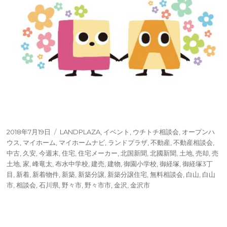
投
タ
2018年7月19日
LANDPLAZA
,
イベント
,
ウチトチ相談会
,
オープンハ
稿
グ
ウス
,
マイホーム
,
マイホームナビ
,
ランドプラザ
,
不動産
,
不動産相談会
,
日:
中古
,
久安
,
今週末
,
住宅
,
住宅メーカー
,
北国新聞
,
北國新聞
,
土地
,
売却
,
売
土地
,
家
,
峰竜太
,
布水中学校
,
建売
,
建物
,
御園小学校
,
御経塚
,
御経塚3丁
目
,
新着
,
新着物件
,
新築
,
新築分譲
,
新築分譲住宅
,
無料相談会
,
白山
,
白山
市
,
相談会
,
石川県
,
野々市
,
野々市市
,
金沢
,
金沢市