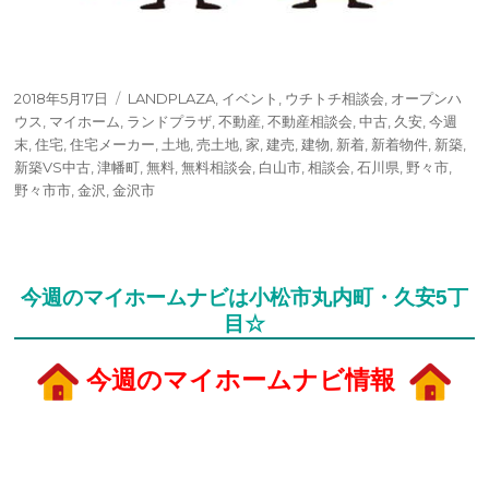
投
タ
2018年5月17日
LANDPLAZA
,
イベント
,
ウチトチ相談会
,
オープンハ
稿
グ
ウス
,
マイホーム
,
ランドプラザ
,
不動産
,
不動産相談会
,
中古
,
久安
,
今週
日:
末
,
住宅
,
住宅メーカー
,
土地
,
売土地
,
家
,
建売
,
建物
,
新着
,
新着物件
,
新築
,
新築VS中古
,
津幡町
,
無料
,
無料相談会
,
白山市
,
相談会
,
石川県
,
野々市
,
野々市市
,
金沢
,
金沢市
今週のマイホームナビは小松市丸内町・久安5丁
目☆
今週のマイホームナビ情報