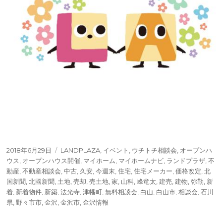
投
タ
2018年6月29日
LANDPLAZA
,
イベント
,
ウチトチ相談会
,
オープンハ
稿
グ
ウス
,
オープンハウス開催
,
マイホーム
,
マイホームナビ
,
ランドプラザ
,
不
日:
動産
,
不動産相談会
,
中古
,
久安
,
今週末
,
住宅
,
住宅メーカー
,
価格改定
,
北
国新聞
,
北國新聞
,
土地
,
売却
,
売土地
,
家
,
山科
,
峰竜太
,
建売
,
建物
,
弥勒
,
新
着
,
新着物件
,
新築
,
法光寺
,
津幡町
,
無料相談会
,
白山
,
白山市
,
相談会
,
石川
県
,
野々市市
,
金沢
,
金沢市
,
金沢情報