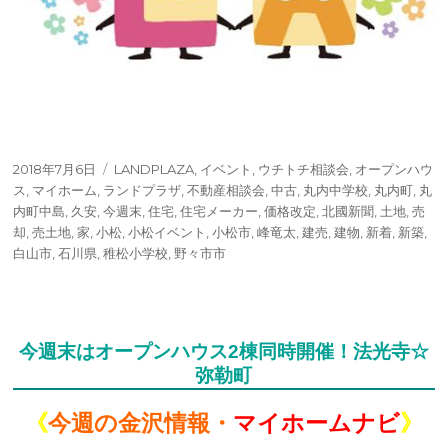
投
タ
2018年7月6日
LANDPLAZA
,
イベント
,
ウチトチ相談会
,
オープンハウ
稿
グ
ス
,
マイホーム
,
ランドプラザ
,
不動産相談会
,
中古
,
丸内中学校
,
丸内町
,
丸
日:
内町中島
,
久安
,
今週末
,
住宅
,
住宅メーカー
,
価格改定
,
北國新聞
,
土地
,
売
却
,
売土地
,
家
,
小松
,
小松イベント
,
小松市
,
峰竜太
,
建売
,
建物
,
新着
,
新築
,
白山市
,
石川県
,
稚松小学校
,
野々市市
今週末はオープンハウス2棟同時開催！法光寺☆
弥勒町
《
今週の金沢情報・
マイホームナビ
》