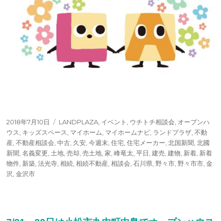
投
タ
2018年7月10日
LANDPLAZA
,
イベント
,
ウチトチ相談会
,
オープンハ
稿
グ
ウス
,
キッズスペース
,
マイホーム
,
マイホームナビ
,
ランドプラザ
,
不動
日:
産
,
不動産相談会
,
中古
,
久安
,
今週末
,
住宅
,
住宅メーカー
,
北国新聞
,
北國
新聞
,
名義変更
,
土地
,
売却
,
売土地
,
家
,
峰竜太
,
平日
,
建売
,
建物
,
新着
,
新着
物件
,
新築
,
法光寺
,
相続
,
相続不動産
,
相談会
,
石川県
,
野々市
,
野々市市
,
金
沢
,
金沢市