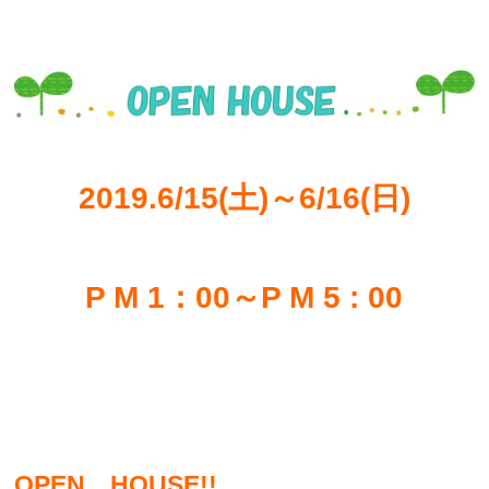
2019.6/15(土)～6/16(日)
P M 1：00～P M 5 : 00
OPEN HOUSE!!