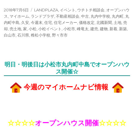
投
タ
2018年7月6日
LANDPLAZA
,
イベント
,
ウチトチ相談会
,
オープンハウ
稿
グ
ス
,
マイホーム
,
ランドプラザ
,
不動産相談会
,
中古
,
丸内中学校
,
丸内町
,
丸
日:
内町中島
,
久安
,
今週末
,
住宅
,
住宅メーカー
,
価格改定
,
北國新聞
,
土地
,
売
却
,
売土地
,
家
,
小松
,
小松イベント
,
小松市
,
峰竜太
,
建売
,
建物
,
新着
,
新築
,
白山市
,
石川県
,
稚松小学校
,
野々市市
明日・明後日は小松市丸内町中島でオープンハウ
ス開催☆
今週のマイホームナビ情報
☆☆☆☆
オープンハウス開催
☆☆☆☆