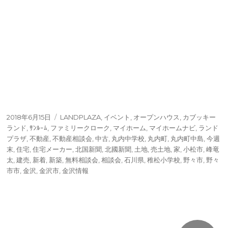
投
タ
2018年6月15日
LANDPLAZA
,
イベント
,
オープンハウス
,
カブッキー
稿
グ
ランド
,
ｻﾝﾙｰﾑ
,
ファミリークローク
,
マイホーム
,
マイホームナビ
,
ランド
日:
プラザ
,
不動産
,
不動産相談会
,
中古
,
丸内中学校
,
丸内町
,
丸内町中島
,
今週
末
,
住宅
,
住宅メーカー
,
北国新聞
,
北國新聞
,
土地
,
売土地
,
家
,
小松市
,
峰竜
太
,
建売
,
新着
,
新築
,
無料相談会
,
相談会
,
石川県
,
稚松小学校
,
野々市
,
野々
市市
,
金沢
,
金沢市
,
金沢情報