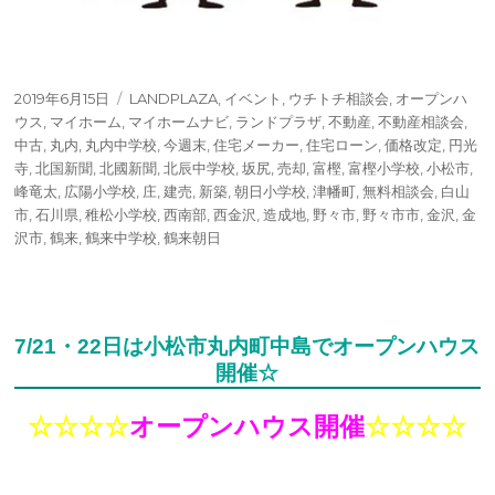
投
タ
2019年6月15日
LANDPLAZA
,
イベント
,
ウチトチ相談会
,
オープンハ
稿
グ
ウス
,
マイホーム
,
マイホームナビ
,
ランドプラザ
,
不動産
,
不動産相談会
,
日:
中古
,
丸内
,
丸内中学校
,
今週末
,
住宅メーカー
,
住宅ローン
,
価格改定
,
円光
寺
,
北国新聞
,
北國新聞
,
北辰中学校
,
坂尻
,
売却
,
富樫
,
富樫小学校
,
小松市
,
峰竜太
,
広陽小学校
,
庄
,
建売
,
新築
,
朝日小学校
,
津幡町
,
無料相談会
,
白山
市
,
石川県
,
稚松小学校
,
西南部
,
西金沢
,
造成地
,
野々市
,
野々市市
,
金沢
,
金
沢市
,
鶴来
,
鶴来中学校
,
鶴来朝日
7/21・22日は小松市丸内町中島でオープンハウス
開催☆
☆☆☆☆
オープンハウス開催
☆☆☆☆