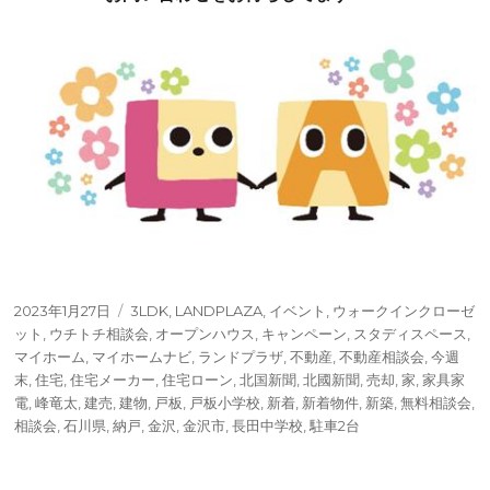
投
タ
2023年1月27日
3LDK
,
LANDPLAZA
,
イベント
,
ウォークインクローゼ
稿
グ
ット
,
ウチトチ相談会
,
オープンハウス
,
キャンペーン
,
スタディスペース
,
日:
マイホーム
,
マイホームナビ
,
ランドプラザ
,
不動産
,
不動産相談会
,
今週
末
,
住宅
,
住宅メーカー
,
住宅ローン
,
北国新聞
,
北國新聞
,
売却
,
家
,
家具家
電
,
峰竜太
,
建売
,
建物
,
戸板
,
戸板小学校
,
新着
,
新着物件
,
新築
,
無料相談会
,
相談会
,
石川県
,
納戸
,
金沢
,
金沢市
,
長田中学校
,
駐車2台